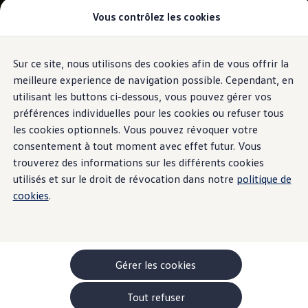
Vous contrôlez les cookies
Modèles et configurateur
-> Comparer nos modèles
Nouveau ID. Cross
Acheter une Volkswagen
Sur ce site, nous utilisons des cookies afin de vous offrir la
Aller
Aller au
Offres pour particuliers
contenu
au
ID. Polo
meilleure experience de navigation possible. Cependant, en
principal
pied
ID.3 Neo
utilisant les buttons ci-dessous, vous pouvez gérer vos
de
T-Roc
préférences individuelles pour les cookies ou refuser tous
T-Cross
page
Taigo
les cookies optionnels. Vous pouvez révoquer votre
Golf
consentement à tout moment avec effet futur. Vous
Tiguan
trouverez des informations sur les différents cookies
Tayron
ID.3 GTX FIRE+ICE
utilisés et sur le droit de révocation dans notre
politique de
ID.4
cookies
.
ID.5
ID.7
Passat
Stock Deals
Brochure promotionelle
Véhicules en stock
Gérer les cookies
Véhicules d'occasions
-> Volkswagen Financial Services (Leasing)
Tout refuser
Listes de prix