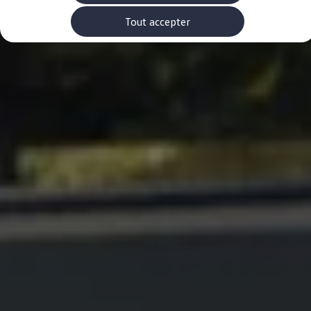
Rouler en électrique
Nos véhicules hybrides
Tout accepter
Recharge & autonomie
Comment payer ?
Où recharger ?
Comment recharger ?
Autonomie
Garantie et entretien de la batterie
Nos simulateurs
Simulateur de coût de recharge
Simulateur d'autonomie
Simulateur de temps de recharge
-> Batterie et sécurité
-> SWIO - The Energy Company
Propriétaires et Service
myVolkswagen
Aide sur les applis et les services numériques
Navigation Map Update
Accessoires
Accessoires de transport
Accessoires Volkswagen
Entretien et pièces
Roues et pneus
Réparation & service
Contrôles saisonniers et garantie