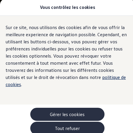
Vous contrôlez les cookies
Modèles et configurateur
-> Comparer nos modèles
Nouveau ID. Cross
Acheter une Volkswagen
Sur ce site, nous utilisons des cookies afin de vous offrir la
Aller
Aller au
Offres pour particuliers
contenu
au
ID. Polo
meilleure experience de navigation possible. Cependant, en
principal
pied
ID.3 Neo
utilisant les buttons ci-dessous, vous pouvez gérer vos
de
T-Roc
préférences individuelles pour les cookies ou refuser tous
T-Cross
page
Taigo
les cookies optionnels. Vous pouvez révoquer votre
Golf
consentement à tout moment avec effet futur. Vous
Tiguan
trouverez des informations sur les différents cookies
Tayron
ID.3 GTX FIRE+ICE
utilisés et sur le droit de révocation dans notre
politique de
ID.4
cookies
.
ID.5
ID.7
Passat
Stock Deals
Brochure promotionelle
Véhicules en stock
Gérer les cookies
Véhicules d'occasions
-> Volkswagen Financial Services (Leasing)
Tout refuser
Listes de prix