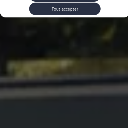
Rouler en électrique
Nos véhicules hybrides
Tout accepter
Recharge & autonomie
Comment payer ?
Où recharger ?
Comment recharger ?
Autonomie
Garantie et entretien de la batterie
Nos simulateurs
Simulateur de coût de recharge
Simulateur d'autonomie
Simulateur de temps de recharge
-> Batterie et sécurité
-> SWIO - The Energy Company
Propriétaires et Service
myVolkswagen
Aide sur les applis et les services numériques
Navigation Map Update
Accessoires
Accessoires de transport
Accessoires Volkswagen
Entretien et pièces
Roues et pneus
Réparation & service
Contrôles saisonniers et garantie