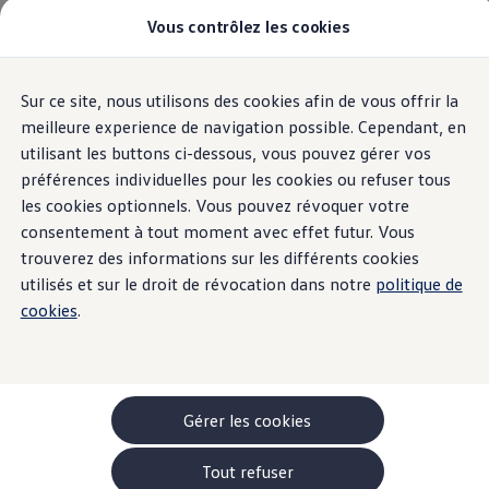
Vous contrôlez les cookies
Modèles et configurateur
Accueil
-> Comparer nos modèles
Nouveau ID. Cross
Acheter une Volkswagen
Sur ce site, nous utilisons des cookies afin de vous offrir la
Aller
Aller au
Offres pour particuliers
contenu
au
ID. Polo
meilleure experience de navigation possible. Cependant, en
principal
pied
ID.3 Neo
utilisant les buttons ci-dessous, vous pouvez gérer vos
de
T-Roc
préférences individuelles pour les cookies ou refuser tous
T-Cross
page
Taigo
les cookies optionnels. Vous pouvez révoquer votre
Golf
consentement à tout moment avec effet futur. Vous
Tiguan
trouverez des informations sur les différents cookies
Tayron
ID.3 GTX FIRE+ICE
utilisés et sur le droit de révocation dans notre
politique de
ID.4
cookies
.
ID.5
ID.7
Passat
Stock Deals
Brochure promotionelle
Véhicules en stock
Gérer les cookies
Véhicules d'occasions
-> Volkswagen Financial Services (Leasing)
Tout refuser
Listes de prix