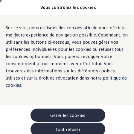
Vous contrôlez les cookies
Modèles et configurateur
Accueil
-> Comparer nos modèles
Nouveau ID. Cross
Acheter une Volkswagen
Sur ce site, nous utilisons des cookies afin de vous offrir la
Aller
Aller au
Offres pour particuliers
contenu
au
ID. Polo
meilleure experience de navigation possible. Cependant, en
principal
pied
ID.3 Neo
utilisant les buttons ci-dessous, vous pouvez gérer vos
de
T-Roc
préférences individuelles pour les cookies ou refuser tous
T-Cross
page
Taigo
les cookies optionnels. Vous pouvez révoquer votre
Golf
consentement à tout moment avec effet futur. Vous
Tiguan
trouverez des informations sur les différents cookies
Tayron
ID.3 GTX FIRE+ICE
utilisés et sur le droit de révocation dans notre
politique de
ID.4
cookies
.
ID.5
ID.7
Passat
Stock Deals
Brochure promotionelle
Véhicules en stock
Gérer les cookies
Véhicules d'occasions
-> Volkswagen Financial Services (Leasing)
Tout refuser
Listes de prix