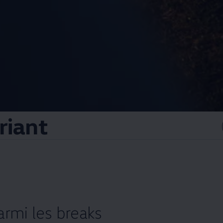
riant
rmi les breaks