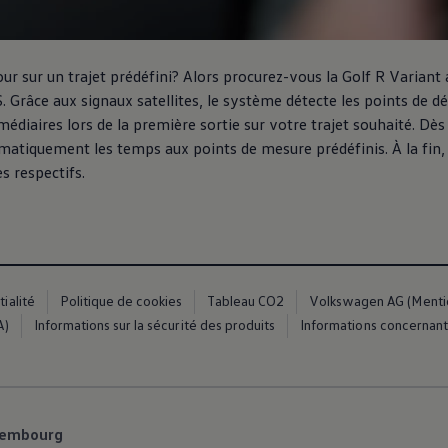
r sur un trajet prédéfini? Alors procurez-vous la Golf R Variant
Grâce aux signaux satellites, le système détecte les points de dép
diaires lors de la première sortie sur votre trajet souhaité. Dès
matiquement les temps aux points de mesure prédéfinis. À la fin, l
s respectifs.
es
ialité
Politique de cookies
Tableau CO2
Volkswagen AG (Mention
A)
Informations sur la sécurité des produits
Informations concernant 
dio
ue
xembourg