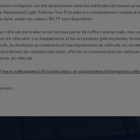
ission indiquées ont été déterminées selon les méthodes de mesure prescrit
 Harmonized Light Vehicles Test Procedure) a complètement remplacé le 
e date, seules les valeurs WLTP sont disponibles.
n véhicule particulier et ne font pas partie de l'offre commerciale, mais 
es de véhicules. Les équipements et les accessoires (pièces jointes, forma
poids, la résistance au roulement et l'aérodynamisme du véhicule, et, ens
 comportement de conduite individuel, affecter la consommation de carburan
ances du véhicule.
//www.volkswagen.lu/fr/conducteurs-et-proprietaires/informations-utile
erreurs.