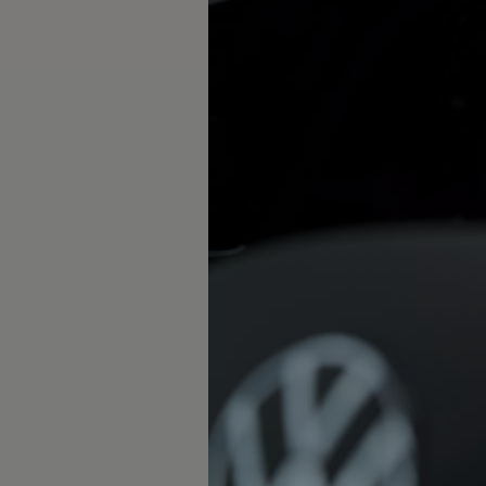
Rouler en électrique
Nos véhicules hybrides
Recharge & autonomie
Comment payer ?
Où recharger ?
Comment recharger ?
Autonomie
Garantie et entretien de la batterie
Nos simulateurs
Simulateur de coût de recharge
Simulateur d'autonomie
Simulateur de temps de recharge
-> Batterie et sécurité
-> SWIO - The Energy Company
Propriétaires et Service
myVolkswagen
Aide sur les applis et les services numériques
Navigation Map Update
Accessoires
Accessoires de transport
Accessoires Volkswagen
Entretien et pièces
Roues et pneus
Réparation & service
Contrôles saisonniers et garantie