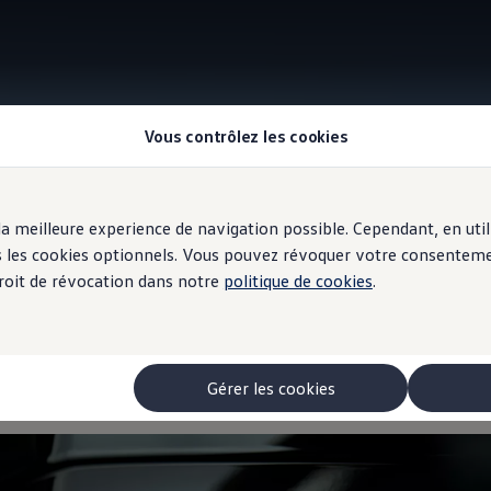
Vous contrôlez les cookies
Information
r la meilleure experience de navigation possible. Cependant, en ut
ous les cookies optionnels. Vous pouvez révoquer votre consentem
 droit de révocation dans notre
politique de cookies
.
record de temps
avec l
 de temps au tour G
Gérer les cookies