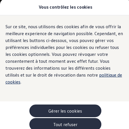
Vous contrôlez les cookies
Modèles et configurateur
-> Comparer nos modèles
Nouveau ID. Cross
Acheter une Volkswagen
Sur ce site, nous utilisons des cookies afin de vous offrir la
Aller
Aller au
Offres pour particuliers
contenu
au
ID. Polo
meilleure experience de navigation possible. Cependant, en
principal
pied
ID.3 Neo
utilisant les buttons ci-dessous, vous pouvez gérer vos
de
T-Roc
préférences individuelles pour les cookies ou refuser tous
T-Cross
page
Taigo
les cookies optionnels. Vous pouvez révoquer votre
Golf
consentement à tout moment avec effet futur. Vous
Tiguan
trouverez des informations sur les différents cookies
Tayron
ID.3 GTX FIRE+ICE
utilisés et sur le droit de révocation dans notre
politique de
ID.4
cookies
.
ID.5
ID.7
Passat
Stock Deals
Brochure promotionelle
Véhicules en stock
Gérer les cookies
Véhicules d'occasions
-> Volkswagen Financial Services (Leasing)
Tout refuser
Listes de prix