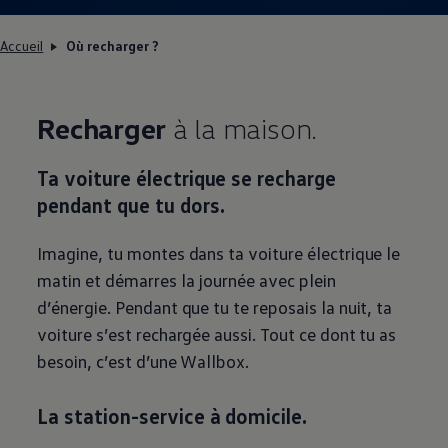
Manuel d'utilisation numérique
Garantie et financement
Accueil
Où recharger ?
-> Informations utiles
-> REACH
-> Declarations of conformity
-> Action de rappel des moteurs diesel EA189
-> Informations sur les pneumatiques
Recharger
à la maison.
-> Garantie
-> WLTP
-> Mises à jour logicielles
Ta voiture électrique se recharge
ID. Mise à jour du logiciel
pendant que tu dors.
Mise à jour GPS
Mises à jour logicielles pour véhicules thermiqu
-> Rappel de sécurité des airbags Takata
Imagine, tu montes dans ta voiture électrique le
-> Payez votre parking
matin et démarres la journée avec plein
Innovations Volkswagen
Options numériques
d’énergie. Pendant que tu te reposais la nuit, ta
Connecter un téléphone mobile au véhicule
voiture s’est rechargée aussi. Tout ce dont tu as
Trouver des services pour votre modèle
Mises à jour pour les logiciels, les cartes et la ra
besoin, c’est d’une Wallbox.
Applications Volkswagen, connexion et boutiq
We Charge
Réseau Volkswagen Luxembourg
La
station-service
à domicile.
Liste des concessionnaires
Recherche de concessionnaire