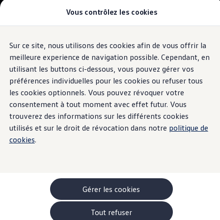
Vous contrôlez les cookies
Modèles et configurateur
-> Comparer nos modèles
Nouveau ID. Cross
Acheter une Volkswagen
Recharge et autonomie
Sur ce site, nous utilisons des cookies afin de vous offrir la
Aller
Aller au
Offres pour particuliers
Où
puis-je recharger?
contenu
au
ID. Polo
meilleure experience de navigation possible. Cependant, en
principal
pied
ID.3 Neo
utilisant les buttons ci-dessous, vous pouvez gérer vos
de
T-Roc
préférences individuelles pour les cookies ou refuser tous
T-Cross
page
L’électromobilité déterminera de plus en plus notre vie
Taigo
les cookies optionnels. Vous pouvez révoquer votre
Golf
quotidienne. Peut-être bientôt la tienne aussi. Tu pourras alors te
consentement à tout moment avec effet futur. Vous
Tiguan
débarrasser de tes anciennes habitudes et constater que
trouverez des informations sur les différents cookies
Tayron
beaucoup de choses sont devenues plus faciles. Par exemple, tu
ID.3 GTX FIRE+ICE
utilisés et sur le droit de révocation dans notre
politique de
ID.4
peux recharger ta voiture électrique pendant que tu dors, que tu
cookies
.
ID.5
travailles ou que tu fais tes courses. Les nombreuses stations de
ID.7
chargement sur la route ou directement chez toi te fourniront le
Passat
Stock Deals
courant nécessaire à tout moment. Et si tu achètes de
Brochure promotionelle
l’électricité verte, tu rouleras même de façon particulièrement
Véhicules en stock
Gérer les cookies
durable et peu polluante vers l’avenir. Cela sonne bien? C’est
Véhicules d'occasions
-> Volkswagen Financial Services (Leasing)
bien!
Tout refuser
Listes de prix