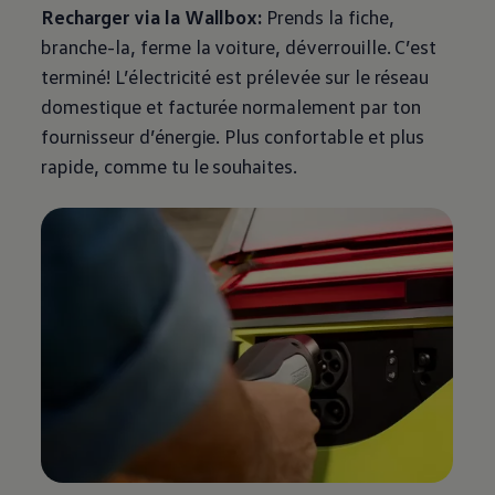
75 ans de Volkswagen au Luxembourg
Recharger via la Wallbox:
Prends la fiche,
Véhicules en stock
branche-la, ferme la voiture, déverrouille. C’est
terminé! L’électricité est prélevée sur le réseau
domestique et facturée normalement par ton
fournisseur d’énergie. Plus confortable et plus
rapide, comme tu le souhaites.