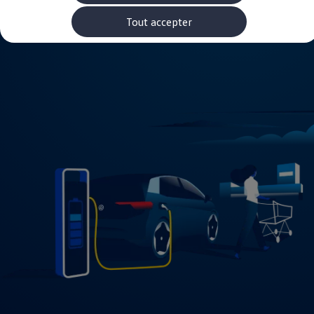
Rouler en électrique
Nos véhicules hybrides
Tout accepter
Recharge & autonomie
Comment payer ?
Où recharger ?
Comment recharger ?
Autonomie
Garantie et entretien de la batterie
Nos simulateurs
Simulateur de coût de recharge
Simulateur d'autonomie
Simulateur de temps de recharge
-> Batterie et sécurité
-> SWIO - The Energy Company
Propriétaires et Service
myVolkswagen
Aide sur les applis et les services numériques
Navigation Map Update
Accessoires
Accessoires de transport
Accessoires Volkswagen
Entretien et pièces
Roues et pneus
Réparation & service
Contrôles saisonniers et garantie