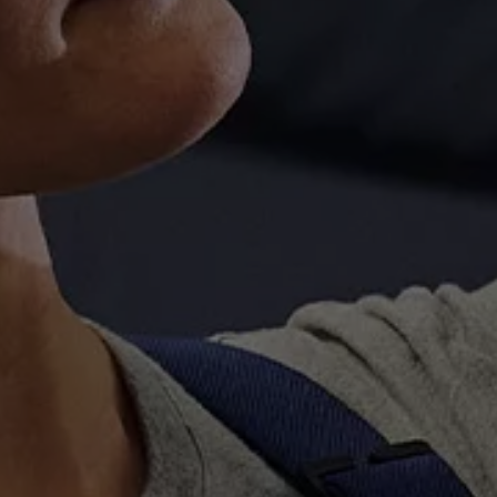
es
dio
ue