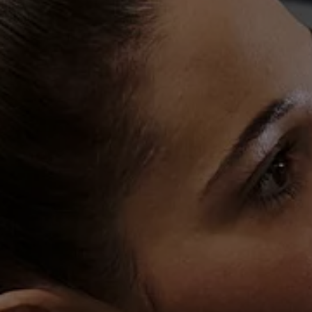
Rouler en électrique
Nos véhicules hybrides
Recharge & autonomie
Comment payer ?
Où recharger ?
Comment recharger ?
Autonomie
Garantie et entretien de la batterie
Nos simulateurs
Simulateur de coût de recharge
Simulateur d'autonomie
Simulateur de temps de recharge
-> Batterie et sécurité
-> SWIO - The Energy Company
Propriétaires et Service
myVolkswagen
Aide sur les applis et les services numériques
Navigation Map Update
Accessoires
Accessoires de transport
Accessoires Volkswagen
Entretien et pièces
Roues et pneus
Réparation & service
Contrôles saisonniers et garantie