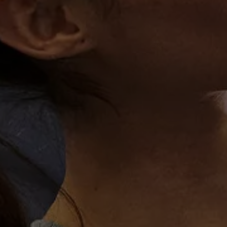
Manuel d'utilisation numérique
Garantie et financement
-> Informations utiles
-> REACH
-> Declarations of conformity
-> Action de rappel des moteurs diesel EA189
-> Informations sur les pneumatiques
-> Garantie
-> WLTP
-> Mises à jour logicielles
ID. Mise à jour du logiciel
Mise à jour GPS
Mises à jour logicielles pour véhicules thermiqu
-> Rappel de sécurité des airbags Takata
-> Payez votre parking
Innovations Volkswagen
Options numériques
Connecter un téléphone mobile au véhicule
Trouver des services pour votre modèle
Mises à jour pour les logiciels, les cartes et la ra
Applications Volkswagen, connexion et boutiq
We Charge
Réseau Volkswagen Luxembourg
Liste des concessionnaires
Recherche de concessionnaire