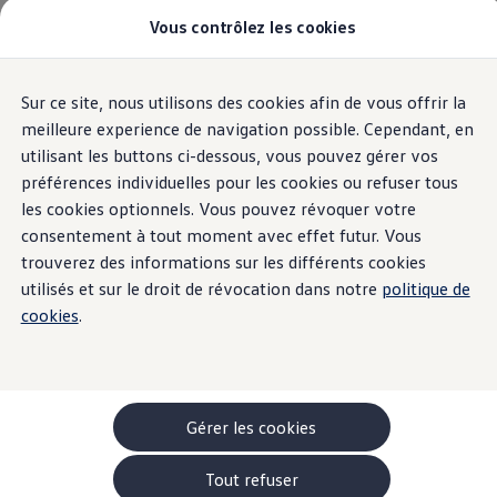
Vous contrôlez les cookies
Modèles et configurateur
-> Comparer nos modèles
Nouveau ID. Cross
Acheter une Volkswagen
Sur ce site, nous utilisons des cookies afin de vous offrir la
Aller
Aller au
Offres pour particuliers
contenu
au
ID. Polo
meilleure experience de navigation possible. Cependant, en
principal
pied
ID.3 Neo
utilisant les buttons ci-dessous, vous pouvez gérer vos
de
T-Roc
préférences individuelles pour les cookies ou refuser tous
T-Cross
page
Taigo
les cookies optionnels. Vous pouvez révoquer votre
Golf
consentement à tout moment avec effet futur. Vous
Tiguan
trouverez des informations sur les différents cookies
Tayron
ID.3 GTX FIRE+ICE
utilisés et sur le droit de révocation dans notre
politique de
ID.4
cookies
.
ID.5
ID.7
Passat
Stock Deals
Brochure promotionelle
Véhicules en stock
Gérer les cookies
Véhicules d'occasions
-> Volkswagen Financial Services (Leasing)
Tout refuser
Listes de prix