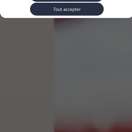
Rouler en électrique
Nos véhicules hybrides
Tout accepter
Recharge & autonomie
Comment payer ?
Où recharger ?
Comment recharger ?
Autonomie
Garantie et entretien de la batterie
Nos simulateurs
Simulateur de coût de recharge
Simulateur d'autonomie
Simulateur de temps de recharge
-> Batterie et sécurité
-> SWIO - The Energy Company
Propriétaires et Service
myVolkswagen
Aide sur les applis et les services numériques
Navigation Map Update
Accessoires
Accessoires de transport
Accessoires Volkswagen
Entretien et pièces
Roues et pneus
Réparation & service
Contrôles saisonniers et garantie