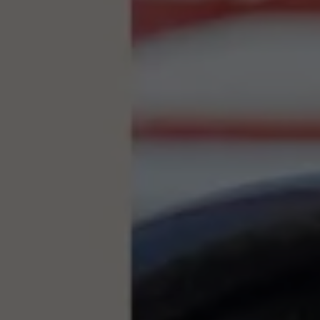
Manuel d'utilisation numérique
Garantie et financement
-> Informations utiles
-> REACH
-> Declarations of conformity
-> Action de rappel des moteurs diesel EA189
-> Informations sur les pneumatiques
-> Garantie
-> WLTP
-> Mises à jour logicielles
ID. Mise à jour du logiciel
Mise à jour GPS
Mises à jour logicielles pour véhicules thermiqu
-> Rappel de sécurité des airbags Takata
-> Payez votre parking
Innovations Volkswagen
Options numériques
Connecter un téléphone mobile au véhicule
Trouver des services pour votre modèle
Mises à jour pour les logiciels, les cartes et la ra
Applications Volkswagen, connexion et boutiq
We Charge
Réseau Volkswagen Luxembourg
Liste des concessionnaires
Recherche de concessionnaire