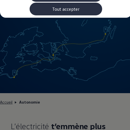
Rouler en électrique
Nos véhicules hybrides
Tout accepter
Recharge & autonomie
Comment payer ?
Où recharger ?
Comment recharger ?
Autonomie
Garantie et entretien de la batterie
Nos simulateurs
Simulateur de coût de recharge
Simulateur d'autonomie
Simulateur de temps de recharge
-> Batterie et sécurité
-> SWIO - The Energy Company
Propriétaires et Service
myVolkswagen
Aide sur les applis et les services numériques
Navigation Map Update
Accessoires
Accessoires de transport
Accueil
Autonomie
Accessoires Volkswagen
Entretien et pièces
Roues et pneus
Réparation & service
L’électricité
t’emmène
plus
Contrôles saisonniers et garantie