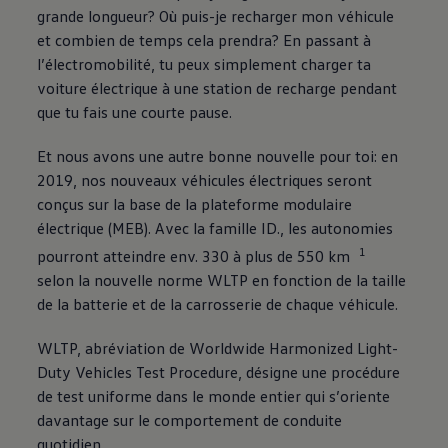
75 ans de Volkswagen au Luxembourg
grande longueur? Où puis-je recharger mon véhicule
Véhicules en stock
et combien de temps cela prendra? En passant à
l’électromobilité, tu peux simplement charger ta
voiture électrique à une station de recharge pendant
que tu fais une courte pause.
Et nous avons une autre bonne nouvelle pour toi: en
2019, nos nouveaux véhicules électriques seront
conçus sur la base de la plateforme modulaire
électrique (MEB). Avec la famille ID., les autonomies
1
pourront atteindre env. 330 à plus de 550 km
selon la nouvelle norme WLTP en fonction de la taille
de la batterie et de la carrosserie de chaque véhicule.
WLTP, abréviation de Worldwide Harmonized Light-
Duty Vehicles Test Procedure, désigne une procédure
de test uniforme dans le monde entier qui s’oriente
davantage sur le comportement de conduite
quotidien.