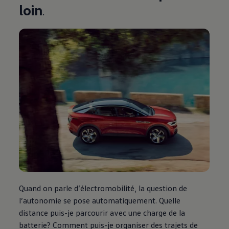
Manuel d'utilisation numérique
loin
.
Garantie et financement
-> Informations utiles
-> REACH
-> Declarations of conformity
-> Action de rappel des moteurs diesel EA189
-> Informations sur les pneumatiques
-> Garantie
-> WLTP
-> Mises à jour logicielles
ID. Mise à jour du logiciel
Mise à jour GPS
Mises à jour logicielles pour véhicules thermiqu
-> Rappel de sécurité des airbags Takata
-> Payez votre parking
Innovations Volkswagen
Options numériques
Connecter un téléphone mobile au véhicule
Trouver des services pour votre modèle
Mises à jour pour les logiciels, les cartes et la ra
Quand on parle d’électromobilité, la question de
Applications Volkswagen, connexion et boutiq
We Charge
l’autonomie se pose automatiquement. Quelle
Réseau Volkswagen Luxembourg
distance puis-je parcourir avec une charge de la
Liste des concessionnaires
batterie? Comment puis-je organiser des trajets de
Recherche de concessionnaire