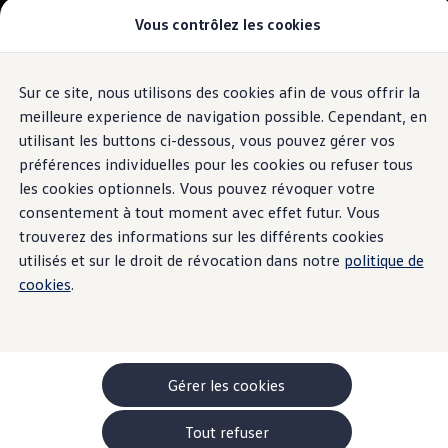
Vous contrôlez les cookies
Modèles et configurateur
-> Comparer nos modèles
Nouveau ID. Cross
Acheter une Volkswagen
Recharge et autonomie
Sur ce site, nous utilisons des cookies afin de vous offrir la
Aller
Aller au
Offres pour particuliers
Quelle
est mon
contenu
au
ID. Polo
meilleure experience de navigation possible. Cependant, en
principal
pied
ID.3 Neo
utilisant les buttons ci-dessous, vous pouvez gérer vos
autonomie?
de
T-Roc
préférences individuelles pour les cookies ou refuser tous
T-Cross
page
Taigo
les cookies optionnels. Vous pouvez révoquer votre
Golf
consentement à tout moment avec effet futur. Vous
Tiguan
Notre famille ID. représente une nouvelle génération de
trouverez des informations sur les différents cookies
Tayron
véhicules électriques qui permettent de parcourir de grandes
ID.3 GTX FIRE+ICE
utilisés et sur le droit de révocation dans notre
politique de
ID.4
distances sur une seule charge de la batterie. L’électromobilité
cookies
.
ID.5
devient ainsi une alternative attractive pour de plus en plus
ID.7
d’individus: des pendulaires, des vacanciers effectuant de courts
Passat
Stock Deals
séjours ou des conducteurs sur de longs trajets. Et aux nouvelles
Brochure promotionelle
stations de recharge rapide, la procédure est maintenant plus
Véhicules en stock
Gérer les cookies
rapide que tu ne le penses.
Véhicules d'occasions
-> Volkswagen Financial Services (Leasing)
Tout refuser
Listes de prix