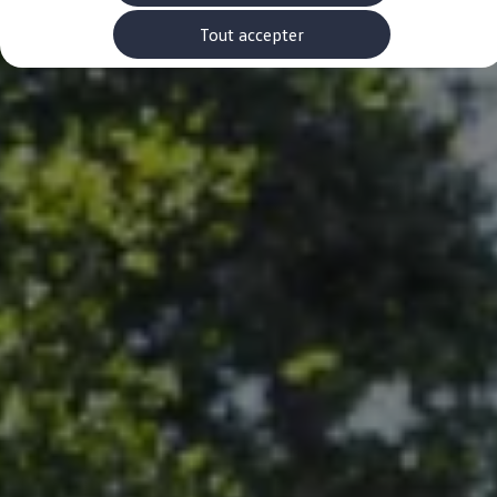
Rouler en électrique
Nos véhicules hybrides
Tout accepter
Recharge & autonomie
Comment payer ?
Où recharger ?
Comment recharger ?
Autonomie
Garantie et entretien de la batterie
Nos simulateurs
Simulateur de coût de recharge
Simulateur d'autonomie
Simulateur de temps de recharge
-> Batterie et sécurité
-> SWIO - The Energy Company
Propriétaires et Service
myVolkswagen
Aide sur les applis et les services numériques
Navigation Map Update
Accessoires
Accessoires de transport
Accessoires Volkswagen
Entretien et pièces
Roues et pneus
Réparation & service
Contrôles saisonniers et garantie