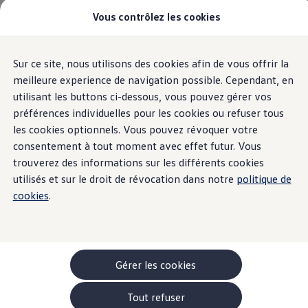
Vous contrôlez les cookies
Modèles et configurateur
Accueil
-> Comparer nos modèles
Nouveau ID. Cross
Acheter une Volkswagen
Sur ce site, nous utilisons des cookies afin de vous offrir la
Aller
Aller au
Offres pour particuliers
Politique de cookies
contenu
au
ID. Polo
meilleure experience de navigation possible. Cependant, en
principal
pied
ID.3 Neo
utilisant les buttons ci-dessous, vous pouvez gérer vos
de
T-Roc
1. Qu'est-ce qu'un cookie ?
préférences individuelles pour les cookies ou refuser tous
T-Cross
page
Taigo
les cookies optionnels. Vous pouvez révoquer votre
Golf
Les cookies sont des fichiers qui stockent et
consentement à tout moment avec effet futur. Vous
Tiguan
récupèrent des informations relatives aux habitudes
trouverez des informations sur les différents cookies
Tayron
de navigation des utilisateurs. Les informations
ID.3 GTX FIRE+ICE
utilisés et sur le droit de révocation dans notre
politique de
ID.4
obtenues peuvent notamment être liées au nombre
cookies
.
ID.5
de pages visitées, à l’endroit depuis lequel un site a
ID.7
été visité, au nombre de nouveaux utilisateurs, à la
Passat
Stock Deals
fréquence et à la répétition des visites, à leur durée
Brochure promotionelle
ainsi qu’au navigateur ou à l’appareil utilisé pour
Véhicules en stock
Gérer les cookies
visiter un site.
Véhicules d'occasions
-> Volkswagen Financial Services (Leasing)
Tout refuser
Listes de prix