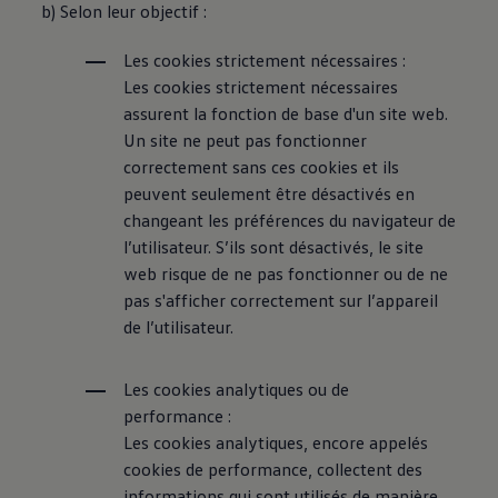
b) Selon leur objectif :
Manuel d'utilisation numérique
Garantie et financement
-> Informations utiles
Les cookies strictement nécessaires :
-> REACH
Les cookies strictement nécessaires
-> Declarations of conformity
-> Action de rappel des moteurs diesel EA189
assurent la fonction de base d'un site web.
-> Informations sur les pneumatiques
Un site ne peut pas fonctionner
-> Garantie
correctement sans ces cookies et ils
-> WLTP
-> Mises à jour logicielles
peuvent seulement être désactivés en
ID. Mise à jour du logiciel
changeant les préférences du navigateur de
Mise à jour GPS
l’utilisateur. S’ils sont désactivés, le site
Mises à jour logicielles pour véhicules thermiqu
-> Rappel de sécurité des airbags Takata
web risque de ne pas fonctionner ou de ne
-> Payez votre parking
pas s'afficher correctement sur l’appareil
Innovations Volkswagen
de l’utilisateur.
Options numériques
Connecter un téléphone mobile au véhicule
Trouver des services pour votre modèle
Les cookies analytiques ou de
Mises à jour pour les logiciels, les cartes et la ra
Applications Volkswagen, connexion et boutiq
performance :
We Charge
Les cookies analytiques, encore appelés
Réseau Volkswagen Luxembourg
cookies de performance, collectent des
Liste des concessionnaires
Recherche de concessionnaire
informations qui sont utilisés de manière