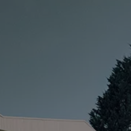
Manuel d'utilisation numérique
Garantie et financement
-> Informations utiles
-> REACH
-> Declarations of conformity
-> Action de rappel des moteurs diesel EA189
-> Informations sur les pneumatiques
-> Garantie
-> WLTP
-> Mises à jour logicielles
ID. Mise à jour du logiciel
Mise à jour GPS
Mises à jour logicielles pour véhicules thermiqu
-> Rappel de sécurité des airbags Takata
-> Payez votre parking
Innovations Volkswagen
Options numériques
Connecter un téléphone mobile au véhicule
Trouver des services pour votre modèle
Mises à jour pour les logiciels, les cartes et la ra
Applications Volkswagen, connexion et boutiq
We Charge
Réseau Volkswagen Luxembourg
Liste des concessionnaires
Recherche de concessionnaire