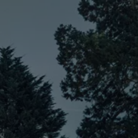
es
dio
ue