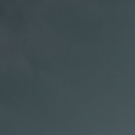
Rouler en électrique
Nos véhicules hybrides
Recharge & autonomie
Comment payer ?
Où recharger ?
Comment recharger ?
Autonomie
Garantie et entretien de la batterie
Nos simulateurs
Simulateur de coût de recharge
Simulateur d'autonomie
Simulateur de temps de recharge
-> Batterie et sécurité
-> SWIO - The Energy Company
Propriétaires et Service
myVolkswagen
Aide sur les applis et les services numériques
Navigation Map Update
Accessoires
Accessoires de transport
Accessoires Volkswagen
Entretien et pièces
Roues et pneus
Réparation & service
Contrôles saisonniers et garantie