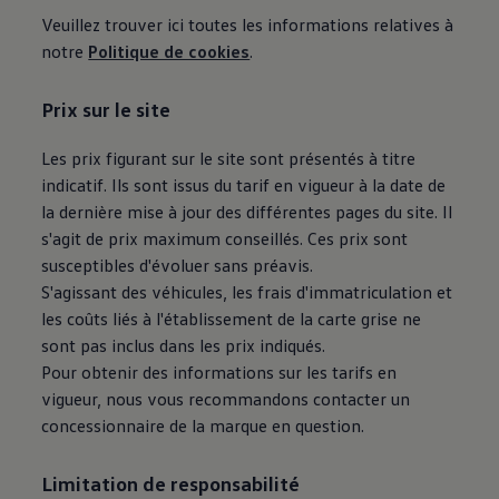
Manuel d'utilisation numérique
Veuillez trouver ici toutes les informations relatives à
Garantie et financement
notre
Politique de cookies
.
-> Informations utiles
-> REACH
-> Declarations of conformity
Prix sur le site
-> Action de rappel des moteurs diesel EA189
-> Informations sur les pneumatiques
-> Garantie
Les prix figurant sur le site sont présentés à titre
-> WLTP
indicatif. Ils sont issus du tarif en vigueur à la date de
-> Mises à jour logicielles
la dernière mise à jour des différentes pages du site. Il
ID. Mise à jour du logiciel
Mise à jour GPS
s'agit de prix maximum conseillés. Ces prix sont
Mises à jour logicielles pour véhicules thermiqu
susceptibles d'évoluer sans préavis.
-> Rappel de sécurité des airbags Takata
S'agissant des véhicules, les frais d'immatriculation et
-> Payez votre parking
Innovations Volkswagen
les coûts liés à l'établissement de la carte grise ne
Options numériques
sont pas inclus dans les prix indiqués.
Connecter un téléphone mobile au véhicule
Pour obtenir des informations sur les tarifs en
Trouver des services pour votre modèle
Mises à jour pour les logiciels, les cartes et la ra
vigueur, nous vous recommandons contacter un
Applications Volkswagen, connexion et boutiq
concessionnaire de la marque en question.
We Charge
Réseau Volkswagen Luxembourg
Liste des concessionnaires
Limitation de responsabilité
Recherche de concessionnaire