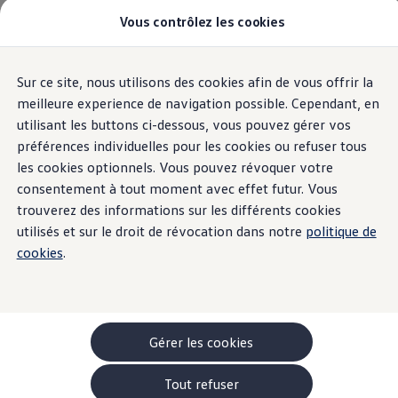
Vous contrôlez les cookies
Modèles et configurateur
Accueil
-> Comparer nos modèles
Nouveau ID. Cross
Acheter une Volkswagen
Sur ce site, nous utilisons des cookies afin de vous offrir la
Aller
Aller au
Offres pour particuliers
Mentions légales
contenu
au
ID. Polo
meilleure experience de navigation possible. Cependant, en
principal
pied
ID.3 Neo
utilisant les buttons ci-dessous, vous pouvez gérer vos
de
T-Roc
Propriétaire et exploitant du site
préférences individuelles pour les cookies ou refuser tous
T-Cross
page
Losch Import S.à r.l.
Taigo
les cookies optionnels. Vous pouvez révoquer votre
Golf
40, Allée Louis Ackermann
consentement à tout moment avec effet futur. Vous
Tiguan
L-1897 Kockelscheuer
trouverez des informations sur les différents cookies
Tayron
ID.3 GTX FIRE+ICE
utilisés et sur le droit de révocation dans notre
politique de
ID.4
Contact
cookies
.
ID.5
Tél. +352 26 12 12 – 1
ID.7
Télécopie : +352 49 51 34
Passat
Stock Deals
Courriel : info@losch.lu
Brochure promotionelle
Véhicules en stock
Gérer les cookies
TVA
Véhicules d'occasions
LU : 140 630 10
-> Volkswagen Financial Services (Leasing)
Tout refuser
Listes de prix