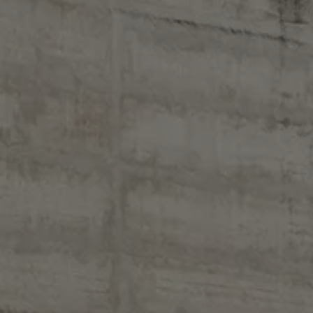
es
dio
ue