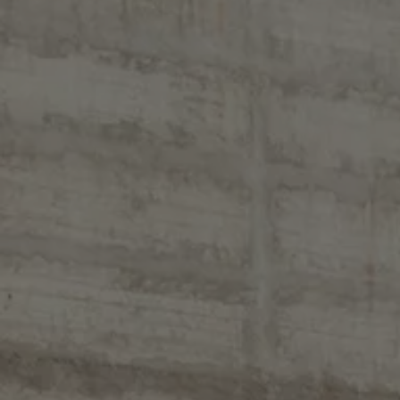
Manuel d'utilisation numérique
Garantie et financement
-> Informations utiles
-> REACH
-> Declarations of conformity
-> Action de rappel des moteurs diesel EA189
-> Informations sur les pneumatiques
-> Garantie
-> WLTP
-> Mises à jour logicielles
ID. Mise à jour du logiciel
Mise à jour GPS
Mises à jour logicielles pour véhicules thermiqu
-> Rappel de sécurité des airbags Takata
-> Payez votre parking
Innovations Volkswagen
Options numériques
Connecter un téléphone mobile au véhicule
Trouver des services pour votre modèle
Mises à jour pour les logiciels, les cartes et la ra
Applications Volkswagen, connexion et boutiq
We Charge
Réseau Volkswagen Luxembourg
Liste des concessionnaires
Recherche de concessionnaire