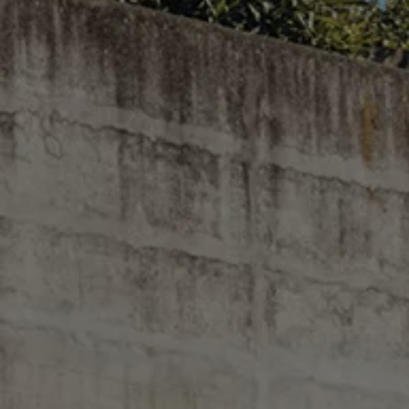
Rouler en électrique
Nos véhicules hybrides
Recharge & autonomie
Comment payer ?
Où recharger ?
Comment recharger ?
Autonomie
Garantie et entretien de la batterie
Nos simulateurs
Simulateur de coût de recharge
Simulateur d'autonomie
Simulateur de temps de recharge
-> Batterie et sécurité
-> SWIO - The Energy Company
Propriétaires et Service
myVolkswagen
Aide sur les applis et les services numériques
Navigation Map Update
Accessoires
Accessoires de transport
Accessoires Volkswagen
Entretien et pièces
Roues et pneus
Réparation & service
Contrôles saisonniers et garantie