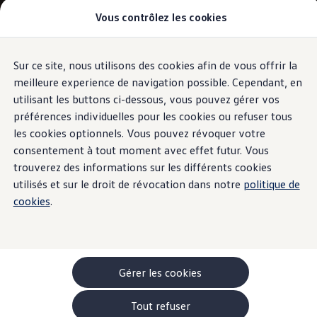
Vous contrôlez les cookies
Modèles et configurateur
-> Comparer nos modèles
Nouveau ID. Cross
Acheter une Volkswagen
Sur ce site, nous utilisons des cookies afin de vous offrir la
Aller
Aller au
Offres pour particuliers
contenu
au
ID. Polo
meilleure experience de navigation possible. Cependant, en
principal
pied
ID.3 Neo
utilisant les buttons ci-dessous, vous pouvez gérer vos
de
T-Roc
préférences individuelles pour les cookies ou refuser tous
T-Cross
page
Taigo
les cookies optionnels. Vous pouvez révoquer votre
Golf
consentement à tout moment avec effet futur. Vous
Tiguan
trouverez des informations sur les différents cookies
Tayron
ID.3 GTX FIRE+ICE
utilisés et sur le droit de révocation dans notre
politique de
ID.4
cookies
.
ID.5
ID.7
Passat
Stock Deals
Brochure promotionelle
Véhicules en stock
Gérer les cookies
Véhicules d'occasions
-> Volkswagen Financial Services (Leasing)
Tout refuser
Listes de prix