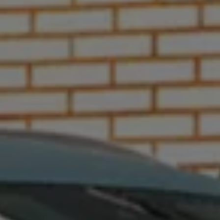
Manuel d'utilisation numérique
Garantie et financement
-> Informations utiles
-> REACH
-> Declarations of conformity
-> Action de rappel des moteurs diesel EA189
-> Informations sur les pneumatiques
-> Garantie
-> WLTP
-> Mises à jour logicielles
ID. Mise à jour du logiciel
Mise à jour GPS
Mises à jour logicielles pour véhicules thermiqu
-> Rappel de sécurité des airbags Takata
-> Payez votre parking
Innovations Volkswagen
Options numériques
Trouver des services pour votre modèle
Applications Volkswagen, connexion et boutiq
Connecter un téléphone mobile au véhicule
Mises à jour pour les logiciels, les cartes et la ra
We Charge
Informations sur l'arrêt des réseaux 2G/3G
Réseau Volkswagen Luxembourg
Liste des concessionnaires