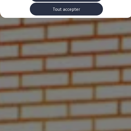
Rouler en électrique
Nos véhicules hybrides
Tout accepter
Recharge & autonomie
Comment payer ?
Où recharger ?
Comment recharger ?
Autonomie
Garantie et entretien de la batterie
Nos simulateurs
Simulateur de coût de recharge
Simulateur d'autonomie
Simulateur de temps de recharge
-> Batterie et sécurité
-> SWIO - The Energy Company
Propriétaires et Service
myVolkswagen
Aide sur les applis et les services numériques
Navigation Map Update
Accessoires
Accessoires de transport
Accessoires Volkswagen
Entretien et pièces
Roues et pneus
Réparation & service
Contrôles saisonniers et garantie