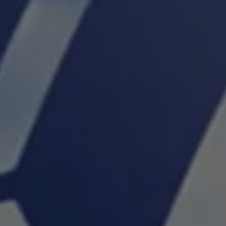
Manuel d'utilisation numérique
Garantie et financement
-> Informations utiles
-> REACH
-> Declarations of conformity
-> Action de rappel des moteurs diesel EA189
-> Informations sur les pneumatiques
-> Garantie
-> WLTP
-> Mises à jour logicielles
ID. Mise à jour du logiciel
Mise à jour GPS
Mises à jour logicielles pour véhicules thermiqu
-> Rappel de sécurité des airbags Takata
-> Payez votre parking
Innovations Volkswagen
Options numériques
Connecter un téléphone mobile au véhicule
Trouver des services pour votre modèle
Mises à jour pour les logiciels, les cartes et la ra
Applications Volkswagen, connexion et boutiq
We Charge
Réseau Volkswagen Luxembourg
Liste des concessionnaires
Recherche de concessionnaire