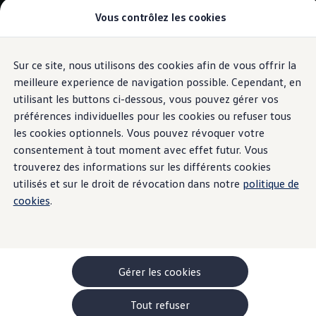
Vous contrôlez les cookies
Modèles et configurateur
-> Comparer nos modèles
Nouveau ID. Cross
Acheter une Volkswagen
Sur ce site, nous utilisons des cookies afin de vous offrir la
Aller
Aller au
Offres pour particuliers
contenu
au
ID. Polo
meilleure experience de navigation possible. Cependant, en
principal
pied
ID.3 Neo
utilisant les buttons ci-dessous, vous pouvez gérer vos
de
T-Roc
préférences individuelles pour les cookies ou refuser tous
T-Cross
page
Taigo
les cookies optionnels. Vous pouvez révoquer votre
Golf
consentement à tout moment avec effet futur. Vous
Tiguan
trouverez des informations sur les différents cookies
Tayron
ID.3 GTX FIRE+ICE
utilisés et sur le droit de révocation dans notre
politique de
ID.4
cookies
.
ID.5
ID.7
Passat
Stock Deals
Brochure promotionelle
Véhicules en stock
Gérer les cookies
Véhicules d'occasions
-> Volkswagen Financial Services (Leasing)
Tout refuser
Listes de prix