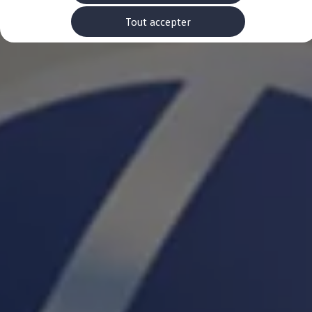
Rouler en électrique
Nos véhicules hybrides
Tout accepter
Recharge & autonomie
Comment payer ?
Où recharger ?
Comment recharger ?
Autonomie
Garantie et entretien de la batterie
Nos simulateurs
Simulateur de coût de recharge
Simulateur d'autonomie
Simulateur de temps de recharge
-> Batterie et sécurité
-> SWIO - The Energy Company
Propriétaires et Service
myVolkswagen
Aide sur les applis et les services numériques
Navigation Map Update
Accessoires
Accessoires de transport
Accessoires Volkswagen
Entretien et pièces
Roues et pneus
Réparation & service
Contrôles saisonniers et garantie