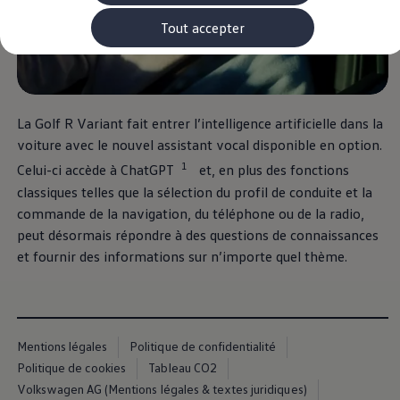
Rouler en électrique
Nos véhicules hybrides
Tout accepter
Recharge & autonomie
Comment payer ?
Où recharger ?
Comment recharger ?
Autonomie
Garantie et entretien de la batterie
La Golf R Variant fait entrer l’intelligence artificielle dans la
Nos simulateurs
voiture avec le nouvel assistant vocal disponible en option.
Simulateur de coût de recharge
1
Simulateur d'autonomie
Celui-ci accède à ChatGPT
et, en plus des fonctions
Simulateur de temps de recharge
classiques telles que la sélection du profil de conduite et la
-> Batterie et sécurité
commande de la navigation, du téléphone ou de la radio,
-> SWIO - The Energy Company
Propriétaires et Service
peut désormais répondre à des questions de connaissances
myVolkswagen
et fournir des informations sur n’importe quel thème.
Aide sur les applis et les services numériques
Navigation Map Update
Accessoires
Accessoires de transport
Accessoires Volkswagen
Entretien et pièces
Mentions légales
Politique de confidentialité
Roues et pneus
Politique de cookies
Tableau CO2
Réparation & service
Volkswagen AG (Mentions légales & textes juridiques)
Contrôles saisonniers et garantie