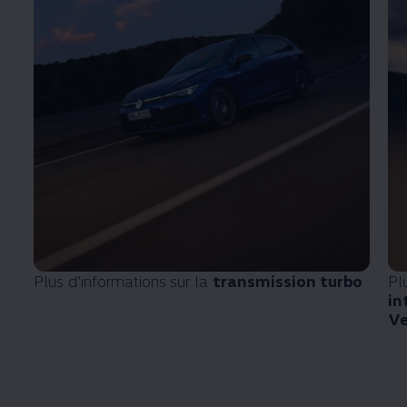
Plus d’informations sur la
transmission turbo
Pl
in
Ve