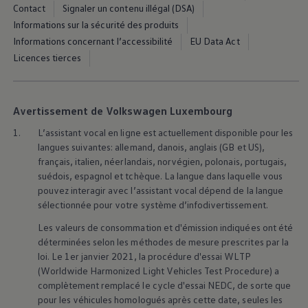
Manuel d'utilisation numérique
Contact
Signaler un contenu illégal (DSA)
Garantie et financement
Informations sur la sécurité des produits
-> Informations utiles
Informations concernant l’accessibilité
EU Data Act
-> REACH
-> Declarations of conformity
Licences tierces
-> Action de rappel des moteurs diesel EA189
-> Informations sur les pneumatiques
-> Garantie
-> WLTP
Avertissement de Volkswagen Luxembourg
-> Mises à jour logicielles
ID. Mise à jour du logiciel
1.
L’assistant vocal en ligne est actuellement disponible pour les
Mise à jour GPS
langues suivantes: allemand, danois, anglais (GB et US),
Mises à jour logicielles pour véhicules thermiqu
français, italien, néerlandais, norvégien, polonais, portugais,
-> Rappel de sécurité des airbags Takata
suédois, espagnol et tchèque. La langue dans laquelle vous
-> Payez votre parking
pouvez interagir avec l’assistant vocal dépend de la langue
Innovations Volkswagen
Options numériques
sélectionnée pour votre système d’infodivertissement.
Connecter un téléphone mobile au véhicule
Les valeurs de consommation et d'émission indiquées ont été
Trouver des services pour votre modèle
Mises à jour pour les logiciels, les cartes et la ra
déterminées selon les méthodes de mesure prescrites par la
Applications Volkswagen, connexion et boutiq
loi. Le 1er janvier 2021, la procédure d'essai WLTP
We Charge
(Worldwide Harmonized Light Vehicles Test Procedure) a
Réseau Volkswagen Luxembourg
complètement remplacé le cycle d'essai NEDC, de sorte que
Liste des concessionnaires
pour les véhicules homologués après cette date, seules les
Recherche de concessionnaire