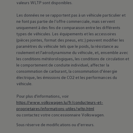
valeurs WLTP sont disponibles.
75 ans de Volkswagen au Luxembourg
Véhicules en stock
Les données ne se rapportent pas à un véhicule particulier et
ne font pas partie de l'offre commerciale, mais servent
uniquement à des fins de comparaison entre les différents
types de véhicules. Les équipements et les accessoires
(pièces jointes, format des pneus, etc.) peuvent modifier les
paramètres du véhicule tels que le poids, la résistance au
roulement et l'aérodynamisme du véhicule, et, ensemble avec
les conditions météorologiques, les conditions de circulation et
le comportement de conduite individuel, affecter la
consommation de carburant, la consommation d’énergie
électrique, les émissions de CO2 et les performances du
véhicule.
Pour plus d'informations, voir
https://www.volkswagen.lu/fr/conducteurs-et-
proprietaires/informations-utiles/wltp.html
ou contactez votre concessionnaire
Volkswagen
.
Sous réserve de modifications ou d’erreurs.