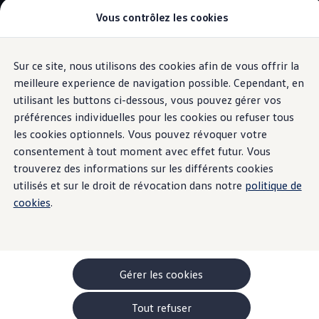
Vous contrôlez les cookies
Modèles et configurateur
-> Comparer nos modèles
Nouveau ID. Cross
Acheter une Volkswagen
Sur ce site, nous utilisons des cookies afin de vous offrir la
Aller
Aller au
Offres pour particuliers
contenu
au
ID. Polo
meilleure experience de navigation possible. Cependant, en
principal
pied
Information
ID.3 Neo
utilisant les buttons ci-dessous, vous pouvez gérer vos
de
T-Roc
préférences individuelles pour les cookies ou refuser tous
T-Cross
page
Taigo
les cookies optionnels. Vous pouvez révoquer votre
Golf
consentement à tout moment avec effet futur. Vous
L’intelligence
Tiguan
trouverez des informations sur les différents cookies
Tayron
ID.3 GTX FIRE+ICE
utilisés et sur le droit de révocation dans notre
politique de
artificielle
à bord
ID.4
cookies
.
ID.5
ID.7
Passat
Stock Deals
Brochure promotionelle
Véhicules en stock
Gérer les cookies
Véhicules d'occasions
-> Volkswagen Financial Services (Leasing)
Tout refuser
Listes de prix