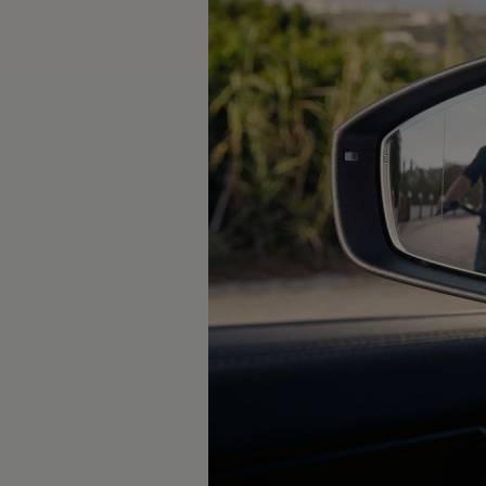
Rouler en électrique
Nos véhicules hybrides
Recharge & autonomie
Comment payer ?
Où recharger ?
Comment recharger ?
Autonomie
Garantie et entretien de la batterie
Nos simulateurs
Simulateur de coût de recharge
Simulateur d'autonomie
Simulateur de temps de recharge
-> Batterie et sécurité
-> SWIO - The Energy Company
Propriétaires et Service
myVolkswagen
Aide sur les applis et les services numériques
Navigation Map Update
Accessoires
Accessoires de transport
Accessoires Volkswagen
Entretien et pièces
Roues et pneus
Réparation & service
Contrôles saisonniers et garantie