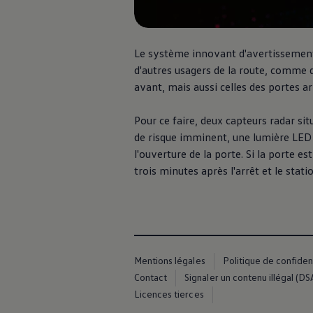
Manuel d'utilisation numérique
Garantie et financement
-> Informations utiles
-> REACH
Le système innovant d'avertissement d
-> Declarations of conformity
d'autres usagers de la route, comme d
-> Action de rappel des moteurs diesel EA189
-> Informations sur les pneumatiques
avant, mais aussi celles des portes ar
-> Garantie
-> WLTP
Pour ce faire, deux capteurs radar sit
-> Mises à jour logicielles
ID. Mise à jour du logiciel
de risque imminent, une lumière LED
Mise à jour GPS
l'ouverture de la porte. Si la porte e
Mises à jour logicielles pour véhicules thermiqu
trois minutes après l'arrêt et le stat
-> Rappel de sécurité des airbags Takata
-> Payez votre parking
Innovations Volkswagen
Options numériques
Connecter un téléphone mobile au véhicule
Trouver des services pour votre modèle
Mises à jour pour les logiciels, les cartes et la ra
Applications Volkswagen, connexion et boutiq
Mentions légales
Politique de confident
We Charge
Contact
Signaler un contenu illégal (DS
Réseau Volkswagen Luxembourg
Licences tierces
Liste des concessionnaires
Recherche de concessionnaire