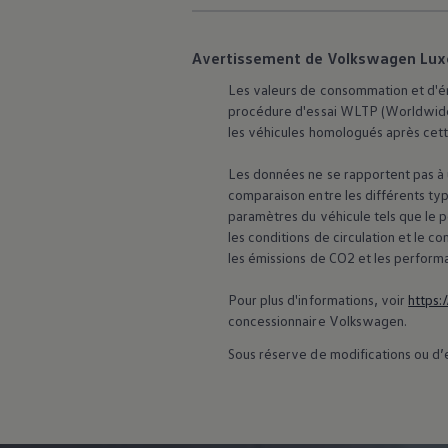
75 ans de Volkswagen au Luxembourg
Véhicules en stock
Avertissement de Volkswagen Lu
Les valeurs de consommation et d'ém
procédure d'essai WLTP (Worldwide
les véhicules homologués après cett
Les données ne se rapportent pas à u
comparaison entre les différents typ
paramètres du véhicule tels que le 
les conditions de circulation et le
les émissions de CO2 et les perform
Pour plus d'informations, voir
https:
concessionnaire
Volkswagen
.
Sous réserve de modifications ou d’