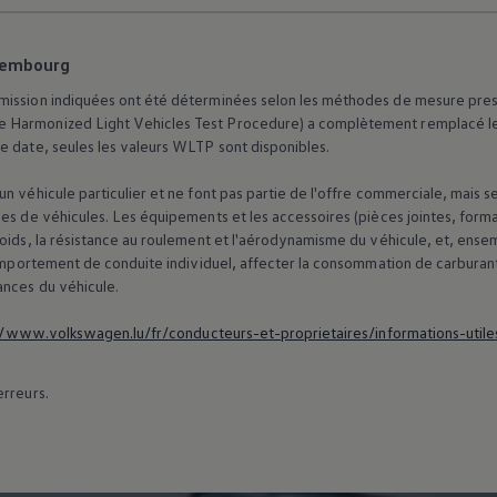
xembourg
ission indiquées ont été déterminées selon les méthodes de mesure prescrit
 Harmonized Light Vehicles Test Procedure) a complètement remplacé le 
e date, seules les valeurs WLTP sont disponibles.
n véhicule particulier et ne font pas partie de l'offre commerciale, mais 
es de véhicules. Les équipements et les accessoires (pièces jointes, forma
poids, la résistance au roulement et l'aérodynamisme du véhicule, et, ens
 comportement de conduite individuel, affecter la consommation de carburan
ances du véhicule.
//www.volkswagen.lu/fr/conducteurs-et-proprietaires/informations-utile
erreurs.