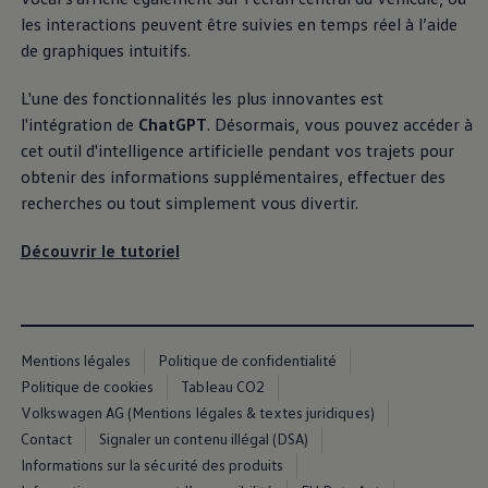
Manuel d'utilisation numérique
les interactions peuvent être suivies en temps réel à l’aide
Garantie et financement
de graphiques intuitifs.
-> Informations utiles
-> REACH
-> Declarations of conformity
L'une des fonctionnalités les plus innovantes est
-> Action de rappel des moteurs diesel EA189
l'intégration de
ChatGPT
. Désormais, vous pouvez accéder à
-> Informations sur les pneumatiques
-> Garantie
cet outil d'intelligence artificielle pendant vos trajets pour
-> WLTP
obtenir des informations supplémentaires, effectuer des
-> Mises à jour logicielles
recherches ou tout simplement vous divertir.
ID. Mise à jour du logiciel
Mise à jour GPS
Mises à jour logicielles pour véhicules thermiqu
Découvrir le tutoriel
-> Rappel de sécurité des airbags Takata
-> Payez votre parking
Innovations Volkswagen
Options numériques
Connecter un téléphone mobile au véhicule
Mentions légales
Politique de confidentialité
Trouver des services pour votre modèle
Mises à jour pour les logiciels, les cartes et la ra
Politique de cookies
Tableau CO2
Applications Volkswagen, connexion et boutiq
Volkswagen AG (Mentions légales & textes juridiques)
We Charge
Contact
Signaler un contenu illégal (DSA)
Réseau Volkswagen Luxembourg
Liste des concessionnaires
Informations sur la sécurité des produits
Recherche de concessionnaire