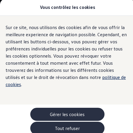
Vous contrôlez les cookies
Modèles et configurateur
-> Comparer nos modèles
Nouveau ID. Cross
Acheter une Volkswagen
Sur ce site, nous utilisons des cookies afin de vous offrir la
Aller
Aller au
Offres pour particuliers
contenu
au
ID. Polo
meilleure experience de navigation possible. Cependant, en
Assistant vocal IDA
principal
pied
ID.3 Neo
utilisant les buttons ci-dessous, vous pouvez gérer vos
de
T-Roc
préférences individuelles pour les cookies ou refuser tous
T-Cross
page
Taigo
les cookies optionnels. Vous pouvez révoquer votre
Golf
consentement à tout moment avec effet futur. Vous
Découvrir
l'assistant
Tiguan
trouverez des informations sur les différents cookies
Tayron
ID.3 GTX FIRE+ICE
utilisés et sur le droit de révocation dans notre
politique de
vocal IDA
ID.4
cookies
.
ID.5
ID.7
Passat
Stock Deals
Brochure promotionelle
Véhicules en stock
Gérer les cookies
Véhicules d'occasions
-> Volkswagen Financial Services (Leasing)
Tout refuser
Listes de prix