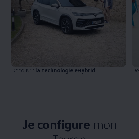
Découvrir
la technologie eHybrid
Dé
Je configure
mon
Tayron