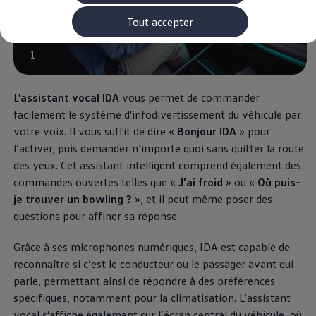
Rouler en électrique
Nos véhicules hybrides
Tout accepter
Recharge & autonomie
Comment payer ?
1
Où recharger ?
Comment recharger ?
Autonomie
Garantie et entretien de la batterie
L'
assistant vocal IDA
vous permet de commander
Nos simulateurs
facilement le système d'infodivertissement du véhicule par
Simulateur de coût de recharge
votre voix. Il vous suffit de dire «
Bonjour IDA
» pour
Simulateur d'autonomie
Simulateur de temps de recharge
l’activer, puis demander n’importe quoi sans quitter la route
-> Batterie et sécurité
des yeux. Cet assistant intelligent comprend également des
-> SWIO - The Energy Company
commandes ouvertes telles que «
J'ai froid
» ou «
Où puis-
Propriétaires et Service
myVolkswagen
je trouver un bowling ?
», et il peut même poser des
Aide sur les applis et les services numériques
questions pour affiner sa réponse.
Navigation Map Update
Accessoires
Grâce à ses microphones numériques, IDA est capable de
Accessoires de transport
Accessoires Volkswagen
reconnaître si c’est le conducteur ou le passager avant qui
Entretien et pièces
parle, permettant ainsi de répondre à des préférences
Roues et pneus
spécifiques, notamment pour la climatisation. L’assistant
Réparation & service
Contrôles saisonniers et garantie
vocal s'affiche également sur l’écran central du véhicule, où