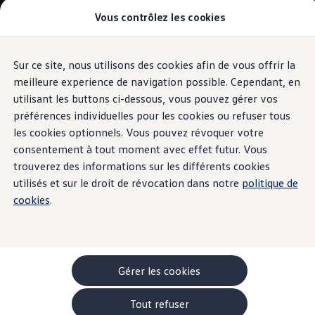
Vous contrôlez les cookies
Modèles et configurateur
-> Comparer nos modèles
Nouveau ID. Cross
Acheter une Volkswagen
Sur ce site, nous utilisons des cookies afin de vous offrir la
Aller
Aller au
Offres pour particuliers
contenu
au
ID. Polo
meilleure experience de navigation possible. Cependant, en
principal
pied
ID.3 Neo
utilisant les buttons ci-dessous, vous pouvez gérer vos
de
T-Roc
préférences individuelles pour les cookies ou refuser tous
T-Cross
page
Taigo
les cookies optionnels. Vous pouvez révoquer votre
Golf
consentement à tout moment avec effet futur. Vous
Tiguan
trouverez des informations sur les différents cookies
Tayron
ID.3 GTX FIRE+ICE
utilisés et sur le droit de révocation dans notre
politique de
ID.4
cookies
.
ID.5
ID.7
Passat
Stock Deals
Brochure promotionelle
Véhicules en stock
Gérer les cookies
Véhicules d'occasions
-> Volkswagen Financial Services (Leasing)
Tout refuser
Listes de prix