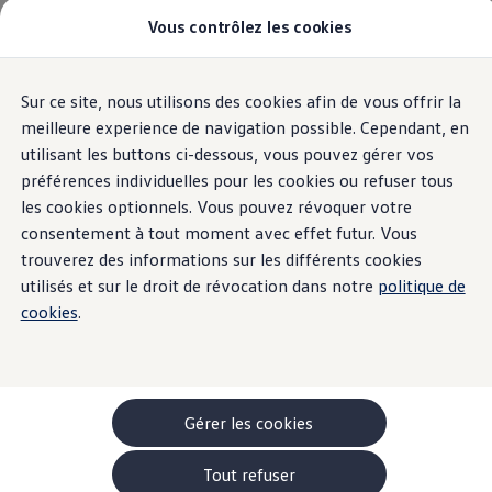
Vous contrôlez les cookies
Modèles et configurateur
-> Comparer nos modèles
Nouveau ID. Cross
Acheter une Volkswagen
Aperçu
Variante
Moteurs
Couleurs
Intérieur
Jantes
Éq
Sur ce site, nous utilisons des cookies afin de vous offrir la
Aller
Aller au
Offres pour particuliers
contenu
au
ID. Polo
meilleure experience de navigation possible. Cependant, en
principal
pied
ID.3 Neo
utilisant les buttons ci-dessous, vous pouvez gérer vos
de
T-Roc
préférences individuelles pour les cookies ou refuser tous
T-Cross
page
Taigo
les cookies optionnels. Vous pouvez révoquer votre
Golf
consentement à tout moment avec effet futur. Vous
Tiguan
trouverez des informations sur les différents cookies
Tayron
ID.3 GTX FIRE+ICE
utilisés et sur le droit de révocation dans notre
politique de
ID.4
cookies
.
ID.5
ID.7
Passat
Stock Deals
Brochure promotionelle
Véhicules en stock
Gérer les cookies
Véhicules d'occasions
-> Volkswagen Financial Services (Leasing)
Tout refuser
Listes de prix