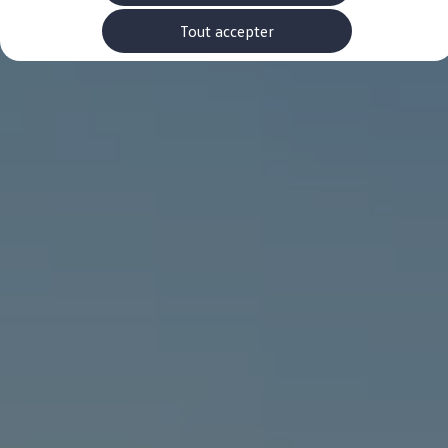
Rouler en électrique
Nos véhicules hybrides
Tout accepter
Recharge & autonomie
Comment payer ?
Où recharger ?
Comment recharger ?
Autonomie
Garantie et entretien de la batterie
Nos simulateurs
Simulateur de coût de recharge
Simulateur d'autonomie
Simulateur de temps de recharge
-> Batterie et sécurité
-> SWIO - The Energy Company
Propriétaires et Service
myVolkswagen
Aide sur les applis et les services numériques
Navigation Map Update
Accessoires
Accessoires de transport
Accessoires Volkswagen
Entretien et pièces
Roues et pneus
Réparation & service
Contrôles saisonniers et garantie