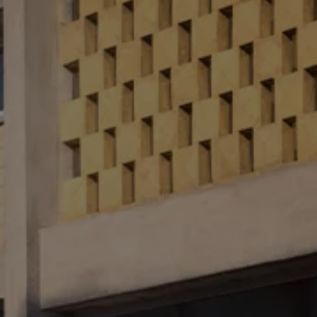
Manuel d'utilisation numérique
Garantie et financement
-> Informations utiles
-> REACH
-> Declarations of conformity
-> Action de rappel des moteurs diesel EA189
-> Informations sur les pneumatiques
-> Garantie
-> WLTP
-> Mises à jour logicielles
ID. Mise à jour du logiciel
Mise à jour GPS
Mises à jour logicielles pour véhicules thermiqu
-> Rappel de sécurité des airbags Takata
-> Payez votre parking
Innovations Volkswagen
Options numériques
Connecter un téléphone mobile au véhicule
Trouver des services pour votre modèle
Mises à jour pour les logiciels, les cartes et la ra
Applications Volkswagen, connexion et boutiq
We Charge
Réseau Volkswagen Luxembourg
Liste des concessionnaires
Recherche de concessionnaire