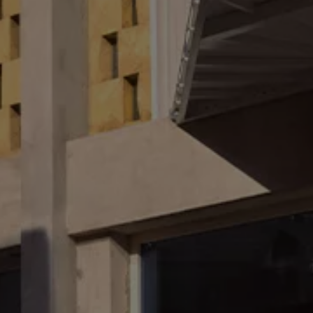
es
dio
ue