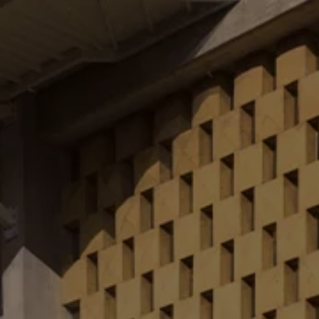
Rouler en électrique
Nos véhicules hybrides
Recharge & autonomie
Comment payer ?
Où recharger ?
Comment recharger ?
Autonomie
Garantie et entretien de la batterie
Nos simulateurs
Simulateur de coût de recharge
Simulateur d'autonomie
Simulateur de temps de recharge
-> Batterie et sécurité
-> SWIO - The Energy Company
Propriétaires et Service
myVolkswagen
Aide sur les applis et les services numériques
Navigation Map Update
Accessoires
Accessoires de transport
Accessoires Volkswagen
Entretien et pièces
Roues et pneus
Réparation & service
Contrôles saisonniers et garantie