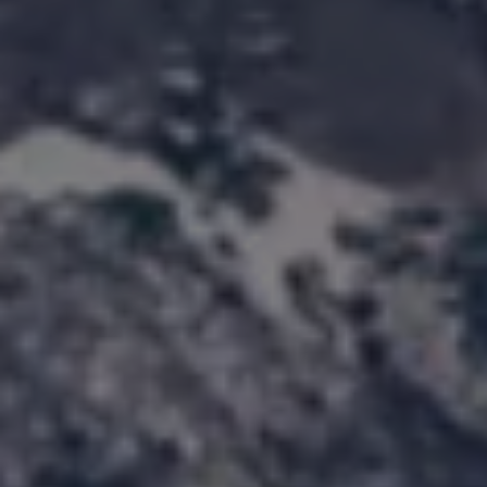
Manuel d'utilisation numérique
Garantie et financement
-> Informations utiles
-> REACH
-> Declarations of conformity
-> Action de rappel des moteurs diesel EA189
-> Informations sur les pneumatiques
-> Garantie
-> WLTP
-> Mises à jour logicielles
ID. Mise à jour du logiciel
Mise à jour GPS
Mises à jour logicielles pour véhicules thermiqu
-> Rappel de sécurité des airbags Takata
-> Payez votre parking
Innovations Volkswagen
Options numériques
Connecter un téléphone mobile au véhicule
Trouver des services pour votre modèle
Mises à jour pour les logiciels, les cartes et la ra
Applications Volkswagen, connexion et boutiq
We Charge
Réseau Volkswagen Luxembourg
Liste des concessionnaires
Recherche de concessionnaire