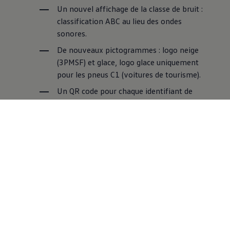
Un nouvel affichage de la classe de bruit :
classification ABC au lieu des ondes
sonores.
De nouveaux pictogrammes : logo neige
(3PMSF) et glace, logo glace uniquement
pour les pneus C1 (voitures de tourisme).
Un QR code pour chaque identifiant de
type de pneu, avec lien vers la base de
données des produits de l'UE (EPREL)