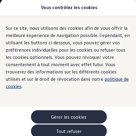
Vous contrôlez les cookies
Modèles et configurateur
-> Comparer nos modèles
Nouveau ID. Cross
Acheter une Volkswagen
Sur ce site, nous utilisons des cookies afin de vous offrir la
Aller
Aller au
Offres pour particuliers
contenu
au
ID. Polo
meilleure experience de navigation possible. Cependant, en
principal
pied
ID.3 Neo
utilisant les buttons ci-dessous, vous pouvez gérer vos
de
T-Roc
préférences individuelles pour les cookies ou refuser tous
T-Cross
page
Taigo
les cookies optionnels. Vous pouvez révoquer votre
Golf
consentement à tout moment avec effet futur. Vous
Tiguan
trouverez des informations sur les différents cookies
Tayron
ID.3 GTX FIRE+ICE
utilisés et sur le droit de révocation dans notre
politique de
ID.4
cookies
.
ID.5
ID.7
Passat
Stock Deals
Brochure promotionelle
Véhicules en stock
Gérer les cookies
Véhicules d'occasions
-> Volkswagen Financial Services (Leasing)
Tout refuser
Listes de prix