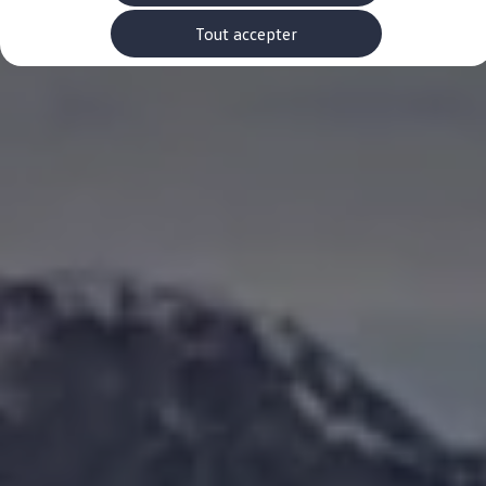
Rouler en électrique
Nos véhicules hybrides
Tout accepter
Recharge & autonomie
Comment payer ?
Où recharger ?
Comment recharger ?
Autonomie
Garantie et entretien de la batterie
Nos simulateurs
Simulateur de coût de recharge
Simulateur d'autonomie
Simulateur de temps de recharge
-> Batterie et sécurité
-> SWIO - The Energy Company
Propriétaires et Service
myVolkswagen
Aide sur les applis et les services numériques
Navigation Map Update
Accessoires
Accessoires de transport
Accessoires Volkswagen
Entretien et pièces
Roues et pneus
Réparation & service
Contrôles saisonniers et garantie