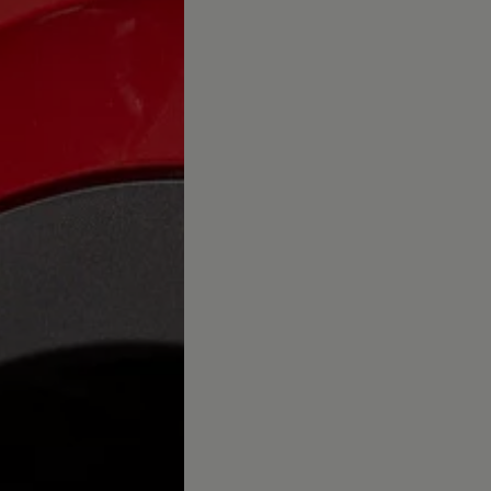
es
dio
ue