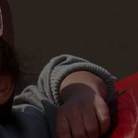
Rouler en électrique
Nos véhicules hybrides
Recharge & autonomie
Comment payer ?
Où recharger ?
Comment recharger ?
Autonomie
Garantie et entretien de la batterie
Nos simulateurs
Simulateur de coût de recharge
Simulateur d'autonomie
Simulateur de temps de recharge
-> Batterie et sécurité
-> SWIO - The Energy Company
Propriétaires et Service
myVolkswagen
Aide sur les applis et les services numériques
Navigation Map Update
Accessoires
Accessoires de transport
Accessoires Volkswagen
Entretien et pièces
Roues et pneus
Réparation & service
Contrôles saisonniers et garantie