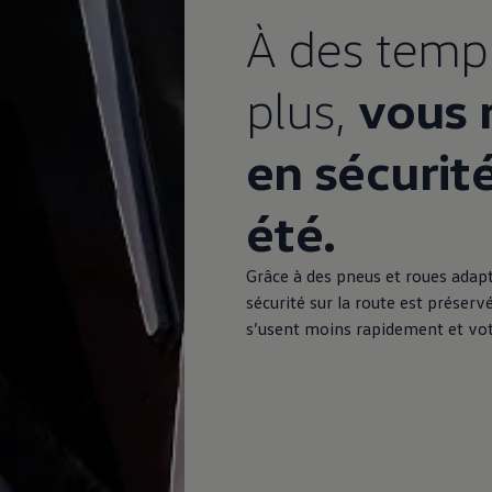
À des temp
plus,
vous 
en sécurit
été.
Grâce à des pneus et roues adapt
sécurité sur la route est préser
s’usent moins rapidement et vo