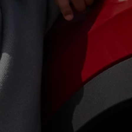
Manuel d'utilisation numérique
Garantie et financement
-> Informations utiles
-> REACH
-> Declarations of conformity
-> Action de rappel des moteurs diesel EA189
-> Informations sur les pneumatiques
-> Garantie
-> WLTP
-> Mises à jour logicielles
ID. Mise à jour du logiciel
Mise à jour GPS
Mises à jour logicielles pour véhicules thermiqu
-> Rappel de sécurité des airbags Takata
-> Payez votre parking
Innovations Volkswagen
Options numériques
Connecter un téléphone mobile au véhicule
Trouver des services pour votre modèle
Mises à jour pour les logiciels, les cartes et la ra
Applications Volkswagen, connexion et boutiq
We Charge
Réseau Volkswagen Luxembourg
Liste des concessionnaires
Recherche de concessionnaire