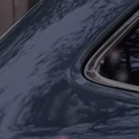
Manuel d'utilisation numérique
Garantie et financement
-> Informations utiles
-> REACH
-> Declarations of conformity
-> Action de rappel des moteurs diesel EA189
-> Informations sur les pneumatiques
-> Garantie
-> WLTP
-> Mises à jour logicielles
ID. Mise à jour du logiciel
Mise à jour GPS
Mises à jour logicielles pour véhicules thermiqu
-> Rappel de sécurité des airbags Takata
-> Payez votre parking
Innovations Volkswagen
Options numériques
Connecter un téléphone mobile au véhicule
Trouver des services pour votre modèle
Mises à jour pour les logiciels, les cartes et la ra
Applications Volkswagen, connexion et boutiq
We Charge
Réseau Volkswagen Luxembourg
Liste des concessionnaires
Recherche de concessionnaire