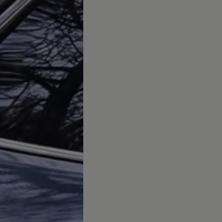
es
dio
ue