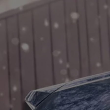
Rouler en électrique
Nos véhicules hybrides
Recharge & autonomie
Comment payer ?
Où recharger ?
Comment recharger ?
Autonomie
Garantie et entretien de la batterie
Nos simulateurs
Simulateur de coût de recharge
Simulateur d'autonomie
Simulateur de temps de recharge
-> Batterie et sécurité
-> SWIO - The Energy Company
Propriétaires et Service
myVolkswagen
Aide sur les applis et les services numériques
Navigation Map Update
Accessoires
Accessoires de transport
Accessoires Volkswagen
Entretien et pièces
Roues et pneus
Réparation & service
Contrôles saisonniers et garantie