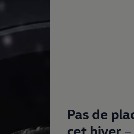
Pas de pl
cet hiver
–