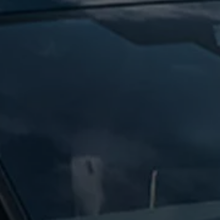
Manuel d'utilisation numérique
Garantie et financement
-> Informations utiles
-> REACH
-> Declarations of conformity
-> Action de rappel des moteurs diesel EA189
-> Informations sur les pneumatiques
-> Garantie
-> WLTP
-> Mises à jour logicielles
ID. Mise à jour du logiciel
Mise à jour GPS
Mises à jour logicielles pour véhicules thermiqu
-> Rappel de sécurité des airbags Takata
-> Payez votre parking
Innovations Volkswagen
Options numériques
Connecter un téléphone mobile au véhicule
Trouver des services pour votre modèle
Mises à jour pour les logiciels, les cartes et la ra
Applications Volkswagen, connexion et boutiq
We Charge
Réseau Volkswagen Luxembourg
Liste des concessionnaires
Recherche de concessionnaire