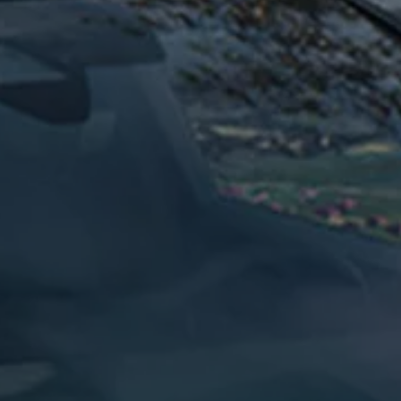
es
dio
ue