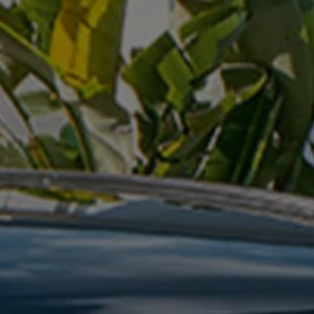
Rouler en électrique
Nos véhicules hybrides
Recharge & autonomie
Comment payer ?
Où recharger ?
Comment recharger ?
Autonomie
Garantie et entretien de la batterie
Nos simulateurs
Simulateur de coût de recharge
Simulateur d'autonomie
Simulateur de temps de recharge
-> Batterie et sécurité
-> SWIO - The Energy Company
Propriétaires et Service
myVolkswagen
Aide sur les applis et les services numériques
Navigation Map Update
Accessoires
Accessoires de transport
Accessoires Volkswagen
Entretien et pièces
Roues et pneus
Réparation & service
Contrôles saisonniers et garantie