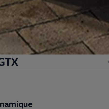
 GTX
ynamique