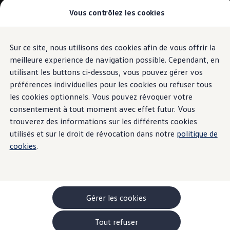
Vous contrôlez les cookies
Modèles et configurateur
-> Comparer nos modèles
Nouveau ID. Cross
Acheter une Volkswagen
Sur ce site, nous utilisons des cookies afin de vous offrir la
Aller
Aller au
Offres pour particuliers
contenu
au
ID. Polo
meilleure experience de navigation possible. Cependant, en
principal
pied
ID.3 Neo
utilisant les buttons ci-dessous, vous pouvez gérer vos
de
T-Roc
préférences individuelles pour les cookies ou refuser tous
T-Cross
page
Taigo
les cookies optionnels. Vous pouvez révoquer votre
Golf
consentement à tout moment avec effet futur. Vous
Tiguan
trouverez des informations sur les différents cookies
Tayron
ID.3 GTX FIRE+ICE
utilisés et sur le droit de révocation dans notre
politique de
ID.4
cookies
.
ID.5
ID.7
Passat
Stock Deals
Brochure promotionelle
Véhicules en stock
Gérer les cookies
Véhicules d'occasions
-> Volkswagen Financial Services (Leasing)
Tout refuser
Listes de prix