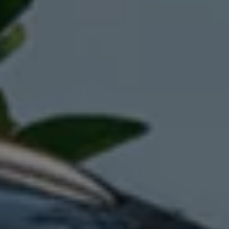
Manuel d'utilisation numérique
Garantie et financement
-> Informations utiles
-> REACH
-> Declarations of conformity
-> Action de rappel des moteurs diesel EA189
-> Informations sur les pneumatiques
-> Garantie
-> WLTP
-> Mises à jour logicielles
ID. Mise à jour du logiciel
Mise à jour GPS
Mises à jour logicielles pour véhicules thermiqu
-> Rappel de sécurité des airbags Takata
-> Payez votre parking
Innovations Volkswagen
Options numériques
Connecter un téléphone mobile au véhicule
Trouver des services pour votre modèle
Mises à jour pour les logiciels, les cartes et la ra
Applications Volkswagen, connexion et boutiq
We Charge
Réseau Volkswagen Luxembourg
Liste des concessionnaires
Recherche de concessionnaire