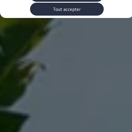
Rouler en électrique
Nos véhicules hybrides
Tout accepter
Recharge & autonomie
Comment payer ?
Où recharger ?
Comment recharger ?
Autonomie
Garantie et entretien de la batterie
Nos simulateurs
Simulateur de coût de recharge
Simulateur d'autonomie
Simulateur de temps de recharge
-> Batterie et sécurité
-> SWIO - The Energy Company
Propriétaires et Service
myVolkswagen
Aide sur les applis et les services numériques
Navigation Map Update
Accessoires
Accessoires de transport
Accessoires Volkswagen
Entretien et pièces
Roues et pneus
Réparation & service
Contrôles saisonniers et garantie