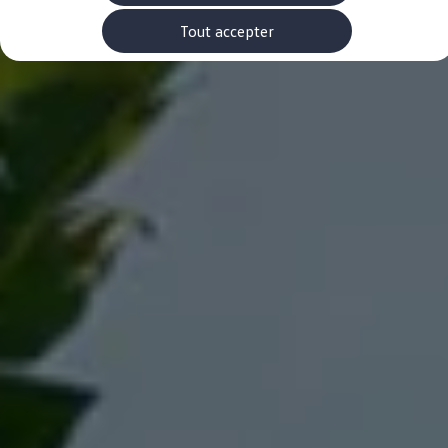
Rouler en électrique
Nos véhicules hybrides
Tout accepter
Recharge & autonomie
Comment payer ?
Où recharger ?
Comment recharger ?
Autonomie
Garantie et entretien de la batterie
Nos simulateurs
Simulateur de coût de recharge
Simulateur d'autonomie
Simulateur de temps de recharge
-> Batterie et sécurité
-> SWIO - The Energy Company
Propriétaires et Service
myVolkswagen
Aide sur les applis et les services numériques
Navigation Map Update
Accessoires
Accessoires de transport
Accessoires Volkswagen
Entretien et pièces
Roues et pneus
Réparation & service
Contrôles saisonniers et garantie