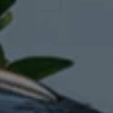
Manuel d'utilisation numérique
Garantie et financement
-> Informations utiles
-> REACH
-> Declarations of conformity
-> Action de rappel des moteurs diesel EA189
-> Informations sur les pneumatiques
-> Garantie
-> WLTP
-> Mises à jour logicielles
ID. Mise à jour du logiciel
Mise à jour GPS
Mises à jour logicielles pour véhicules thermiqu
-> Rappel de sécurité des airbags Takata
-> Payez votre parking
Innovations Volkswagen
Options numériques
Connecter un téléphone mobile au véhicule
Trouver des services pour votre modèle
Mises à jour pour les logiciels, les cartes et la ra
Applications Volkswagen, connexion et boutiq
We Charge
Réseau Volkswagen Luxembourg
Liste des concessionnaires
Recherche de concessionnaire