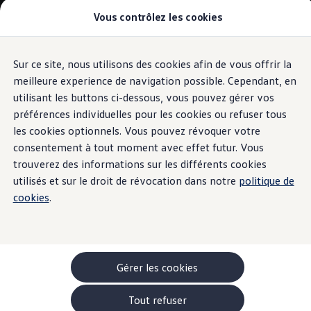
Vous contrôlez les cookies
Modèles et configurateur
-> Comparer nos modèles
Nouveau ID. Cross
Acheter une Volkswagen
Sur ce site, nous utilisons des cookies afin de vous offrir la
Aller
Aller au
Offres pour particuliers
contenu
au
ID. Polo
meilleure experience de navigation possible. Cependant, en
principal
pied
ID.3 Neo
utilisant les buttons ci-dessous, vous pouvez gérer vos
de
T-Roc
préférences individuelles pour les cookies ou refuser tous
T-Cross
page
Taigo
les cookies optionnels. Vous pouvez révoquer votre
Golf
consentement à tout moment avec effet futur. Vous
Tiguan
trouverez des informations sur les différents cookies
Tayron
ID.3 GTX FIRE+ICE
utilisés et sur le droit de révocation dans notre
politique de
ID.4
cookies
.
ID.5
ID.7
Passat
Stock Deals
Brochure promotionelle
Véhicules en stock
Gérer les cookies
Véhicules d'occasions
-> Volkswagen Financial Services (Leasing)
Tout refuser
Listes de prix