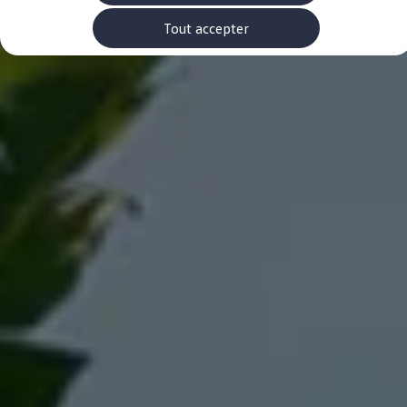
Rouler en électrique
Nos véhicules hybrides
Tout accepter
Recharge & autonomie
Comment payer ?
Où recharger ?
Comment recharger ?
Autonomie
Garantie et entretien de la batterie
Nos simulateurs
Simulateur de coût de recharge
Simulateur d'autonomie
Simulateur de temps de recharge
-> Batterie et sécurité
-> SWIO - The Energy Company
Propriétaires et Service
myVolkswagen
Aide sur les applis et les services numériques
Navigation Map Update
Accessoires
Accessoires de transport
Accessoires Volkswagen
Entretien et pièces
Roues et pneus
Réparation & service
Contrôles saisonniers et garantie