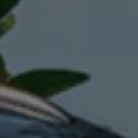
Manuel d'utilisation numérique
Garantie et financement
-> Informations utiles
-> REACH
-> Declarations of conformity
-> Action de rappel des moteurs diesel EA189
-> Informations sur les pneumatiques
-> Garantie
-> WLTP
-> Mises à jour logicielles
ID. Mise à jour du logiciel
Mise à jour GPS
Mises à jour logicielles pour véhicules thermiqu
-> Rappel de sécurité des airbags Takata
-> Payez votre parking
Innovations Volkswagen
Options numériques
Connecter un téléphone mobile au véhicule
Trouver des services pour votre modèle
Mises à jour pour les logiciels, les cartes et la ra
Applications Volkswagen, connexion et boutiq
We Charge
Réseau Volkswagen Luxembourg
Liste des concessionnaires
Recherche de concessionnaire