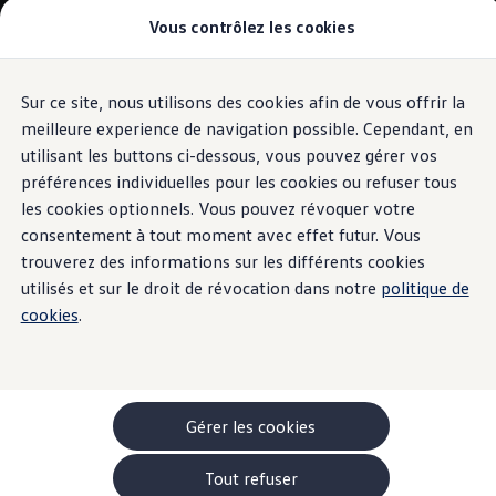
Vous contrôlez les cookies
Modèles et configurateur
-> Comparer nos modèles
Nouveau ID. Cross
Acheter une Volkswagen
Sur ce site, nous utilisons des cookies afin de vous offrir la
Aller
Aller au
Offres pour particuliers
contenu
au
ID. Polo
meilleure experience de navigation possible. Cependant, en
principal
pied
ID.3 Neo
utilisant les buttons ci-dessous, vous pouvez gérer vos
de
T-Roc
préférences individuelles pour les cookies ou refuser tous
T-Cross
page
Taigo
les cookies optionnels. Vous pouvez révoquer votre
Golf
consentement à tout moment avec effet futur. Vous
Tiguan
trouverez des informations sur les différents cookies
Tayron
ID.3 GTX FIRE+ICE
utilisés et sur le droit de révocation dans notre
politique de
ID.4
cookies
.
ID.5
ID.7
Passat
Stock Deals
Brochure promotionelle
Véhicules en stock
Gérer les cookies
Véhicules d'occasions
-> Volkswagen Financial Services (Leasing)
Tout refuser
Listes de prix