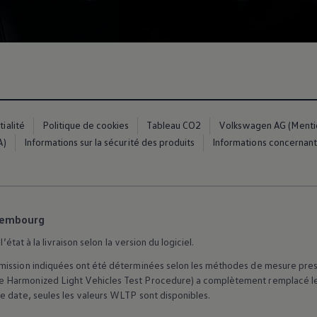
ialité
Politique de cookies
Tableau CO2
Volkswagen AG (Mention
A)
Informations sur la sécurité des produits
Informations concernant 
es
xembourg
’état à la livraison selon la version du logiciel.
dio
ue
ission indiquées ont été déterminées selon les méthodes de mesure prescrit
 Harmonized Light Vehicles Test Procedure) a complètement remplacé le 
e date, seules les valeurs WLTP sont disponibles.