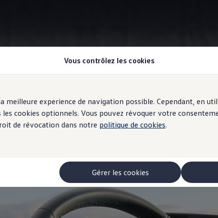
Vous contrôlez les cookies
Assistant vocal
r la meilleure experience de navigation possible. Cependant, en ut
ur!»
à votre ID.
ous les cookies optionnels. Vous pouvez révoquer votre consentem
 droit de révocation dans notre
politique de cookies
.
nt par des boutons ou des interrupteurs. Gardez les yeux sur la rout
phone avec une commande vocale intuitive. Dites simplement «Bo
Gérer les cookies