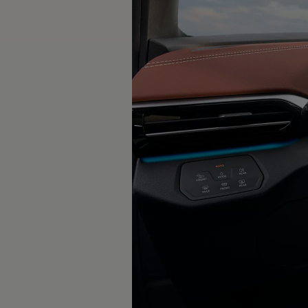
Rouler en électrique
Nos véhicules hybrides
Recharge & autonomie
Comment payer ?
Où recharger ?
Comment recharger ?
Autonomie
Garantie et entretien de la batterie
Nos simulateurs
Simulateur de coût de recharge
Simulateur d'autonomie
Simulateur de temps de recharge
-> Batterie et sécurité
-> SWIO - The Energy Company
Propriétaires et Service
myVolkswagen
Aide sur les applis et les services numériques
Navigation Map Update
Accessoires
Accessoires de transport
Accessoires Volkswagen
Entretien et pièces
Roues et pneus
Réparation & service
Contrôles saisonniers et garantie