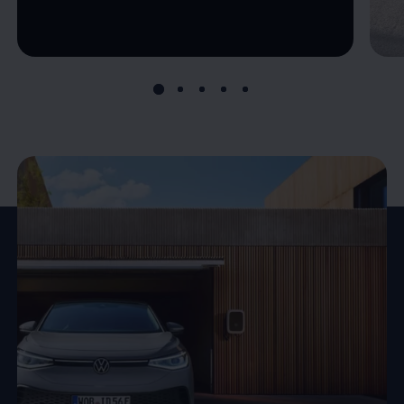
--:--
Remaining time, --:--