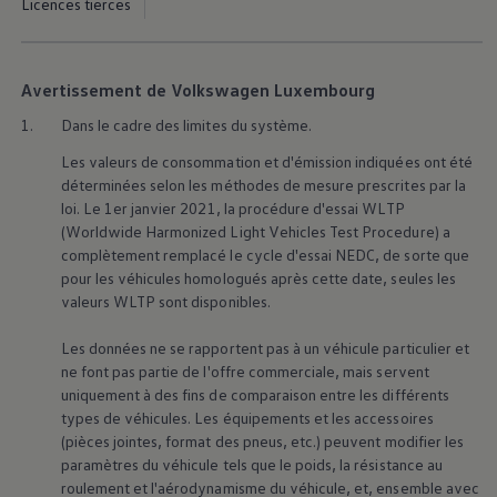
Licences tierces
Manuel d'utilisation numérique
Garantie et financement
-> Informations utiles
-> REACH
Avertissement de Volkswagen Luxembourg
-> Declarations of conformity
-> Action de rappel des moteurs diesel EA189
1.
Dans le cadre des limites du système.
-> Informations sur les pneumatiques
-> Garantie
Les valeurs de consommation et d'émission indiquées ont été
-> WLTP
déterminées selon les méthodes de mesure prescrites par la
-> Mises à jour logicielles
loi. Le 1er janvier 2021, la procédure d'essai WLTP
ID. Mise à jour du logiciel
Mise à jour GPS
(Worldwide Harmonized Light Vehicles Test Procedure) a
Mises à jour logicielles pour véhicules thermiqu
complètement remplacé le cycle d'essai NEDC, de sorte que
-> Rappel de sécurité des airbags Takata
pour les véhicules homologués après cette date, seules les
-> Payez votre parking
valeurs WLTP sont disponibles.
Innovations Volkswagen
Options numériques
Les données ne se rapportent pas à un véhicule particulier et
Connecter un téléphone mobile au véhicule
Trouver des services pour votre modèle
ne font pas partie de l'offre commerciale, mais servent
Mises à jour pour les logiciels, les cartes et la ra
uniquement à des fins de comparaison entre les différents
Applications Volkswagen, connexion et boutiq
types de véhicules. Les équipements et les accessoires
We Charge
(pièces jointes, format des pneus, etc.) peuvent modifier les
Réseau Volkswagen Luxembourg
paramètres du véhicule tels que le poids, la résistance au
Liste des concessionnaires
roulement et l'aérodynamisme du véhicule, et, ensemble avec
Recherche de concessionnaire