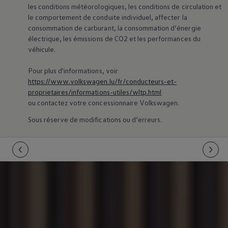
75 ans de Volkswagen au Luxembourg
les conditions météorologiques, les conditions de circulation et
Véhicules en stock
le comportement de conduite individuel, affecter la
consommation de carburant, la consommation d’énergie
électrique, les émissions de CO2 et les performances du
véhicule.
Pour plus d'informations, voir
https://www.volkswagen.lu/fr/conducteurs-et-
proprietaires/informations-utiles/wltp.html
ou contactez votre concessionnaire
Volkswagen
.
Sous réserve de modifications ou d’erreurs.