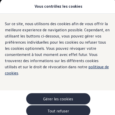
Vous contrôlez les cookies
Modèles et configurateur
-> Comparer nos modèles
Nouveau ID. Cross
Acheter une Volkswagen
Sur ce site, nous utilisons des cookies afin de vous offrir la
Aller
Aller au
Offres pour particuliers
contenu
au
ID. Polo
meilleure experience de navigation possible. Cependant, en
Avertissement de danger (Car2X)
principal
pied
ID.3 Neo
utilisant les buttons ci-dessous, vous pouvez gérer vos
de
T-Roc
préférences individuelles pour les cookies ou refuser tous
T-Cross
page
Est capable de détecter
Taigo
les cookies optionnels. Vous pouvez révoquer votre
Golf
consentement à tout moment avec effet futur. Vous
Tiguan
ce qui pourrait arriver
trouverez des informations sur les différents cookies
Tayron
ID.3 GTX FIRE+ICE
utilisés et sur le droit de révocation dans notre
politique de
ID.4
cookies
.
ID.5
ID.7
Passat
Stock Deals
Brochure promotionelle
Véhicules en stock
Gérer les cookies
Véhicules d'occasions
-> Volkswagen Financial Services (Leasing)
Tout refuser
Listes de prix