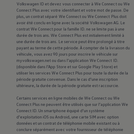
75 ans de Volkswagen au Luxembourg
Volkswagen
ID et devez vous connecter à We Connect ou We
Véhicules en stock
Connect Plus avec votre identifiant et votre mot de passe. De
plus, un contrat séparé We Connect ou We Connect Plus doit
avoir été conclu en ligne avec la société
Volkswagen
AG. Le
contrat We Connect pour la famille ID. ne se limite pas à une
durée de trois ans. We Connect Plus est initialement limité à
une durée de trois ans. Le service peut être prolongé à titre
payant au terme de cette période. À compter de la livraison du
véhicule, vous avez 90 jours pour inscrire le véhicule sur
myvolkswagen.net ou dans l’application We Connect ID.
(disponible dans l’App Store et sur Google Play Store) et
utiliser les services We Connect Plus pour toute la durée de la
période gratuite convenue. Dans le cas d’une inscription
ultérieure, la durée de la période gratuite est raccourcie.
Certains services en ligne mobiles de We Connect ou We
Connect Plus ne peuvent être utilisés que sur l’application We
Connect ID. Un smartphone équipé d’un système
d’exploitation iOS ou Android, une carte SIM avec option
données et un contrat de téléphonie mobile existant ou à
conclure séparément avec votre fournisseur de téléphonie