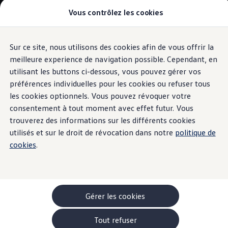
Vous contrôlez les cookies
Modèles et configurateur
-> Comparer nos modèles
Nouveau ID. Cross
Acheter une Volkswagen
Sur ce site, nous utilisons des cookies afin de vous offrir la
Aller
Aller au
Offres pour particuliers
contenu
au
ID. Polo
meilleure experience de navigation possible. Cependant, en
Mises à jour de cartes
principal
pied
ID.3 Neo
utilisant les buttons ci-dessous, vous pouvez gérer vos
de
T-Roc
préférences individuelles pour les cookies ou refuser tous
T-Cross
page
Taigo
les cookies optionnels. Vous pouvez révoquer votre
Golf
consentement à tout moment avec effet futur. Vous
Mise à jour des cartes
Tiguan
trouverez des informations sur les différents cookies
Tayron
ID.3 GTX FIRE+ICE
utilisés et sur le droit de révocation dans notre
politique de
en ligne –
restez à jour
ID.4
cookies
.
ID.5
ID.7
Passat
Stock Deals
Brochure promotionelle
Véhicules en stock
Gérer les cookies
Véhicules d'occasions
-> Volkswagen Financial Services (Leasing)
Tout refuser
Listes de prix