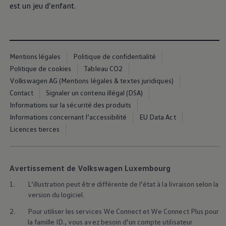
Manuel d'utilisation numérique
est un jeu d’enfant.
Garantie et financement
-> Informations utiles
-> REACH
-> Declarations of conformity
-> Action de rappel des moteurs diesel EA189
Mentions légales
Politique de confidentialité
-> Informations sur les pneumatiques
-> Garantie
Politique de cookies
Tableau CO2
-> WLTP
Volkswagen AG (Mentions légales & textes juridiques)
-> Mises à jour logicielles
Contact
Signaler un contenu illégal (DSA)
ID. Mise à jour du logiciel
Mise à jour GPS
Informations sur la sécurité des produits
Mises à jour logicielles pour véhicules thermiqu
Informations concernant l’accessibilité
EU Data Act
-> Rappel de sécurité des airbags Takata
Licences tierces
-> Payez votre parking
Innovations Volkswagen
Options numériques
Connecter un téléphone mobile au véhicule
Avertissement de Volkswagen Luxembourg
Trouver des services pour votre modèle
Mises à jour pour les logiciels, les cartes et la ra
1.
L’illustration peut être différente de l’état à la livraison selon la
Applications Volkswagen, connexion et boutiq
version du logiciel.
We Charge
Réseau Volkswagen Luxembourg
2.
Pour utiliser les services We Connect et We Connect Plus pour
Liste des concessionnaires
la famille ID., vous avez besoin d’un compte utilisateur
Recherche de concessionnaire