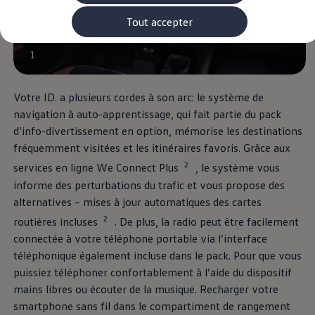
Rouler en électrique
Nos véhicules hybrides
Tout accepter
Recharge & autonomie
Comment payer ?
1
Où recharger ?
Comment recharger ?
Autonomie
Garantie et entretien de la batterie
Votre ID. a plusieurs cordes à son arc: le système de
Nos simulateurs
navigation à auto-apprentissage, qui fait partie du pack
Simulateur de coût de recharge
d’info-divertissement en option, mémorise les destinations
Simulateur d'autonomie
Simulateur de temps de recharge
fréquemment visitées et les itinéraires favoris. Grâce aux
-> Batterie et sécurité
2
services en ligne We Connect Plus
, le système vous
-> SWIO - The Energy Company
Propriétaires et Service
informe des perturbations du trafic et vous propose des
myVolkswagen
alternatives – mises à jour automatiques des cartes
Aide sur les applis et les services numériques
2
Navigation Map Update
routières incluses
. De plus, la radio peut être facilement
Accessoires
connectée à votre téléphone portable via l’interface
Accessoires de transport
téléphonique également incluse dans le pack. Pour que vous
Accessoires Volkswagen
Entretien et pièces
puissiez téléphoner confortablement à l’aide du dispositif
Roues et pneus
mains libres ou écouter de la musique. Recharger votre
Réparation & service
smartphone sans fil dans le compartiment de rangement
Contrôles saisonniers et garantie