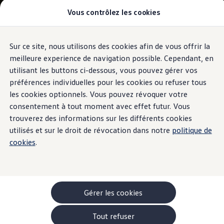
Vous contrôlez les cookies
Modèles et configurateur
-> Comparer nos modèles
Nouveau ID. Cross
Acheter une Volkswagen
Sur ce site, nous utilisons des cookies afin de vous offrir la
Aller
Aller au
Offres pour particuliers
contenu
au
ID. Polo
meilleure experience de navigation possible. Cependant, en
principal
pied
ID.3 Neo
utilisant les buttons ci-dessous, vous pouvez gérer vos
de
T-Roc
préférences individuelles pour les cookies ou refuser tous
T-Cross
page
Taigo
les cookies optionnels. Vous pouvez révoquer votre
Golf
consentement à tout moment avec effet futur. Vous
Tiguan
trouverez des informations sur les différents cookies
Tayron
ID.3 GTX FIRE+ICE
utilisés et sur le droit de révocation dans notre
politique de
ID.4
cookies
.
ID.5
ID.7
Passat
Stock Deals
Brochure promotionelle
Véhicules en stock
Gérer les cookies
Véhicules d'occasions
-> Volkswagen Financial Services (Leasing)
Tout refuser
Listes de prix