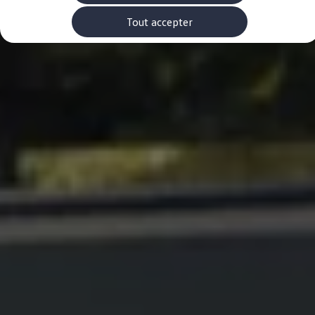
Rouler en électrique
Nos véhicules hybrides
Tout accepter
Recharge & autonomie
Comment payer ?
Où recharger ?
Comment recharger ?
Autonomie
Garantie et entretien de la batterie
Nos simulateurs
Simulateur de coût de recharge
Simulateur d'autonomie
Simulateur de temps de recharge
-> Batterie et sécurité
-> SWIO - The Energy Company
Propriétaires et Service
myVolkswagen
Aide sur les applis et les services numériques
Navigation Map Update
Accessoires
Accessoires de transport
Accessoires Volkswagen
Entretien et pièces
Roues et pneus
Réparation & service
Contrôles saisonniers et garantie