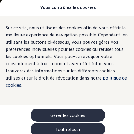
Vous contrôlez les cookies
Modèles et configurateur
-> Comparer nos modèles
Nouveau ID. Cross
Acheter une Volkswagen
Sur ce site, nous utilisons des cookies afin de vous offrir la
Aller
Aller au
Offres pour particuliers
contenu
au
ID. Polo
meilleure experience de navigation possible. Cependant, en
principal
pied
ID.3 Neo
utilisant les buttons ci-dessous, vous pouvez gérer vos
de
T-Roc
préférences individuelles pour les cookies ou refuser tous
T-Cross
page
Taigo
les cookies optionnels. Vous pouvez révoquer votre
Golf
consentement à tout moment avec effet futur. Vous
Tiguan
trouverez des informations sur les différents cookies
Tayron
ID.3 GTX FIRE+ICE
utilisés et sur le droit de révocation dans notre
politique de
ID.4
cookies
.
ID.5
ID.7
Passat
Stock Deals
Brochure promotionelle
Véhicules en stock
Gérer les cookies
Véhicules d'occasions
-> Volkswagen Financial Services (Leasing)
Tout refuser
Listes de prix