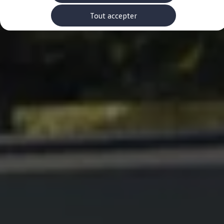
Rouler en électrique
Nos véhicules hybrides
Tout accepter
Recharge & autonomie
Comment payer ?
Où recharger ?
Comment recharger ?
Autonomie
Garantie et entretien de la batterie
Nos simulateurs
Simulateur de coût de recharge
Simulateur d'autonomie
Simulateur de temps de recharge
-> Batterie et sécurité
-> SWIO - The Energy Company
Propriétaires et Service
myVolkswagen
Aide sur les applis et les services numériques
Navigation Map Update
Accessoires
Accessoires de transport
Accessoires Volkswagen
Entretien et pièces
Roues et pneus
Réparation & service
Contrôles saisonniers et garantie