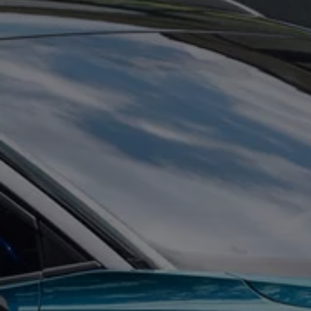
Manuel d'utilisation numérique
Garantie et financement
-> Informations utiles
-> REACH
-> Declarations of conformity
-> Action de rappel des moteurs diesel EA189
-> Informations sur les pneumatiques
-> Garantie
-> WLTP
-> Mises à jour logicielles
ID. Mise à jour du logiciel
Mise à jour GPS
Mises à jour logicielles pour véhicules thermiqu
-> Rappel de sécurité des airbags Takata
-> Payez votre parking
Innovations Volkswagen
Options numériques
Connecter un téléphone mobile au véhicule
Trouver des services pour votre modèle
Mises à jour pour les logiciels, les cartes et la ra
Applications Volkswagen, connexion et boutiq
We Charge
Réseau Volkswagen Luxembourg
Liste des concessionnaires
Recherche de concessionnaire