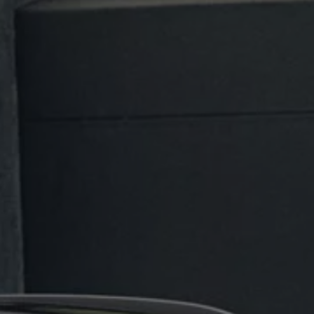
Rouler en électrique
Nos véhicules hybrides
Recharge & autonomie
Comment payer ?
Où recharger ?
Comment recharger ?
Autonomie
Garantie et entretien de la batterie
Nos simulateurs
Simulateur de coût de recharge
Simulateur d'autonomie
Simulateur de temps de recharge
-> Batterie et sécurité
-> SWIO - The Energy Company
Propriétaires et Service
myVolkswagen
Aide sur les applis et les services numériques
Navigation Map Update
Accessoires
Accessoires de transport
Accessoires Volkswagen
Entretien et pièces
Roues et pneus
Réparation & service
Contrôles saisonniers et garantie