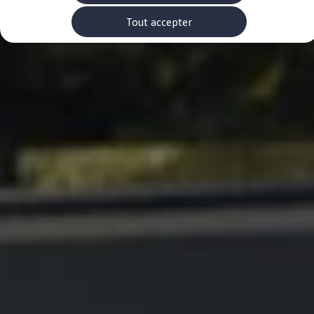
Rouler en électrique
Nos véhicules hybrides
Tout accepter
Recharge & autonomie
Comment payer ?
Où recharger ?
Comment recharger ?
Autonomie
Garantie et entretien de la batterie
Nos simulateurs
Simulateur de coût de recharge
Simulateur d'autonomie
Simulateur de temps de recharge
-> Batterie et sécurité
-> SWIO - The Energy Company
Propriétaires et Service
myVolkswagen
Aide sur les applis et les services numériques
Navigation Map Update
Accessoires
Accessoires de transport
Accessoires Volkswagen
Entretien et pièces
Roues et pneus
Réparation & service
Contrôles saisonniers et garantie