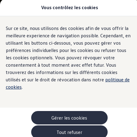
Vous contrôlez les cookies
Modèles et configurateur
-> Comparer nos modèles
Nouveau ID. Cross
Acheter une Volkswagen
Sur ce site, nous utilisons des cookies afin de vous offrir la
Aller
Aller au
Offres pour particuliers
contenu
au
ID. Polo
meilleure experience de navigation possible. Cependant, en
principal
pied
ID.3 Neo
utilisant les buttons ci-dessous, vous pouvez gérer vos
de
T-Roc
préférences individuelles pour les cookies ou refuser tous
T-Cross
page
Taigo
les cookies optionnels. Vous pouvez révoquer votre
Golf
consentement à tout moment avec effet futur. Vous
Tiguan
trouverez des informations sur les différents cookies
Tayron
ID.3 GTX FIRE+ICE
utilisés et sur le droit de révocation dans notre
politique de
ID.4
cookies
.
ID.5
ID.7
Passat
Stock Deals
Brochure promotionelle
Véhicules en stock
Gérer les cookies
Véhicules d'occasions
-> Volkswagen Financial Services (Leasing)
Tout refuser
Listes de prix