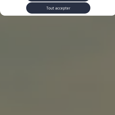
Rouler en électrique
Nos véhicules hybrides
Tout accepter
Recharge & autonomie
Comment payer ?
Où recharger ?
Comment recharger ?
Autonomie
Garantie et entretien de la batterie
Nos simulateurs
Simulateur de coût de recharge
Simulateur d'autonomie
Simulateur de temps de recharge
-> Batterie et sécurité
-> SWIO - The Energy Company
Propriétaires et Service
myVolkswagen
Aide sur les applis et les services numériques
Navigation Map Update
Accessoires
Accessoires de transport
Accessoires Volkswagen
Entretien et pièces
Roues et pneus
Réparation & service
Contrôles saisonniers et garantie