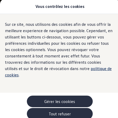
Vous contrôlez les cookies
Modèles et configurateur
-> Comparer nos modèles
Nouveau ID. Cross
Acheter une Volkswagen
Sur ce site, nous utilisons des cookies afin de vous offrir la
Aller
Aller au
Offres pour particuliers
contenu
au
ID. Polo
meilleure experience de navigation possible. Cependant, en
principal
pied
ID.3 Neo
utilisant les buttons ci-dessous, vous pouvez gérer vos
de
T-Roc
préférences individuelles pour les cookies ou refuser tous
T-Cross
page
Taigo
les cookies optionnels. Vous pouvez révoquer votre
Golf
consentement à tout moment avec effet futur. Vous
Tiguan
trouverez des informations sur les différents cookies
Tayron
ID.3 GTX FIRE+ICE
utilisés et sur le droit de révocation dans notre
politique de
ID.4
cookies
.
ID.5
ID.7
Passat
Stock Deals
Brochure promotionelle
Véhicules en stock
Gérer les cookies
Véhicules d'occasions
-> Volkswagen Financial Services (Leasing)
Tout refuser
Listes de prix