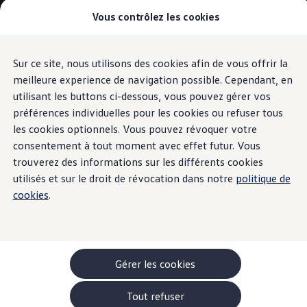
Vous contrôlez les cookies
Modèles et configurateur
-> Comparer nos modèles
Nouveau ID. Cross
Acheter une Volkswagen
Sur ce site, nous utilisons des cookies afin de vous offrir la
Aller
Aller au
Offres pour particuliers
contenu
au
ID. Polo
meilleure experience de navigation possible. Cependant, en
principal
pied
ID.3 Neo
utilisant les buttons ci-dessous, vous pouvez gérer vos
de
T-Roc
préférences individuelles pour les cookies ou refuser tous
T-Cross
page
Taigo
les cookies optionnels. Vous pouvez révoquer votre
Golf
consentement à tout moment avec effet futur. Vous
Tiguan
trouverez des informations sur les différents cookies
Tayron
ID.3 GTX FIRE+ICE
utilisés et sur le droit de révocation dans notre
politique de
ID.4
cookies
.
ID.5
ID.7
Passat
Stock Deals
Brochure promotionelle
Véhicules en stock
Gérer les cookies
Véhicules d'occasions
-> Volkswagen Financial Services (Leasing)
Tout refuser
Listes de prix