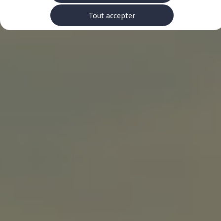
Rouler en électrique
Nos véhicules hybrides
Tout accepter
Recharge & autonomie
Comment payer ?
Où recharger ?
Comment recharger ?
Autonomie
Garantie et entretien de la batterie
Nos simulateurs
Simulateur de coût de recharge
Simulateur d'autonomie
Simulateur de temps de recharge
-> Batterie et sécurité
-> SWIO - The Energy Company
Propriétaires et Service
myVolkswagen
Aide sur les applis et les services numériques
Navigation Map Update
Accessoires
Accessoires de transport
Accessoires Volkswagen
Entretien et pièces
Roues et pneus
Réparation & service
Contrôles saisonniers et garantie