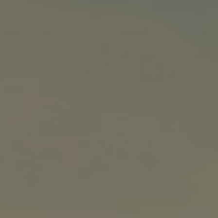
Rouler en électrique
Nos véhicules hybrides
Recharge & autonomie
Comment payer ?
Où recharger ?
Comment recharger ?
Autonomie
Garantie et entretien de la batterie
Nos simulateurs
Simulateur de coût de recharge
Simulateur d'autonomie
Simulateur de temps de recharge
-> Batterie et sécurité
-> SWIO - The Energy Company
Propriétaires et Service
myVolkswagen
Aide sur les applis et les services numériques
Navigation Map Update
Accessoires
Accessoires de transport
Accessoires Volkswagen
Entretien et pièces
Roues et pneus
Réparation & service
Contrôles saisonniers et garantie