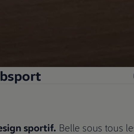
ubsport
sign sportif.
Belle sous tous le