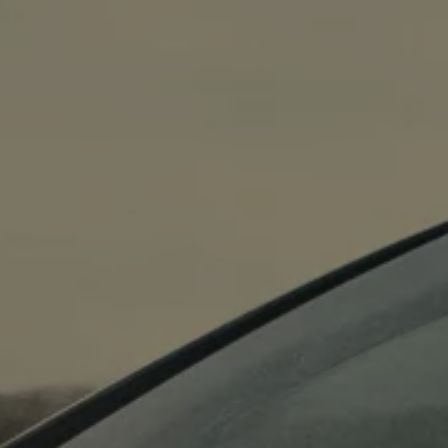
es
dio
ue