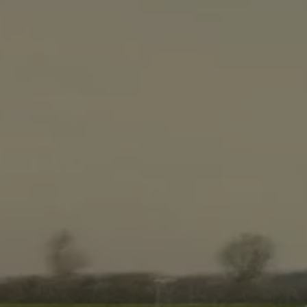
Manuel d'utilisation numérique
Garantie et financement
-> Informations utiles
-> REACH
-> Declarations of conformity
-> Action de rappel des moteurs diesel EA189
-> Informations sur les pneumatiques
-> Garantie
-> WLTP
-> Mises à jour logicielles
ID. Mise à jour du logiciel
Mise à jour GPS
Mises à jour logicielles pour véhicules thermiqu
-> Rappel de sécurité des airbags Takata
-> Payez votre parking
Innovations Volkswagen
Options numériques
Connecter un téléphone mobile au véhicule
Trouver des services pour votre modèle
Mises à jour pour les logiciels, les cartes et la ra
Applications Volkswagen, connexion et boutiq
We Charge
Réseau Volkswagen Luxembourg
Liste des concessionnaires
Recherche de concessionnaire