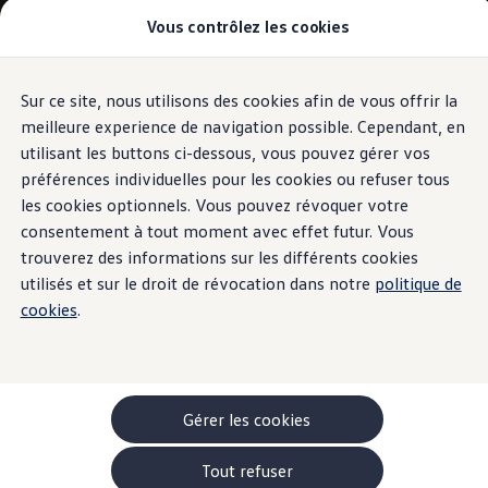
Vous contrôlez les cookies
Modèles et configurateur
-> Comparer nos modèles
Nouveau ID. Cross
Acheter une Volkswagen
Sur ce site, nous utilisons des cookies afin de vous offrir la
Aller
Aller au
Offres pour particuliers
contenu
au
ID. Polo
meilleure experience de navigation possible. Cependant, en
principal
pied
ID.3 Neo
utilisant les buttons ci-dessous, vous pouvez gérer vos
de
T-Roc
préférences individuelles pour les cookies ou refuser tous
T-Cross
page
Taigo
les cookies optionnels. Vous pouvez révoquer votre
Golf
consentement à tout moment avec effet futur. Vous
Tiguan
trouverez des informations sur les différents cookies
Tayron
ID.3 GTX FIRE+ICE
utilisés et sur le droit de révocation dans notre
politique de
ID.4
cookies
.
ID.5
ID.7
Passat
Stock Deals
Brochure promotionelle
Véhicules en stock
Gérer les cookies
Véhicules d'occasions
-> Volkswagen Financial Services (Leasing)
Tout refuser
Listes de prix