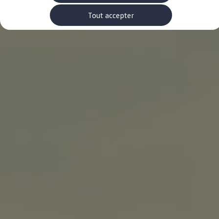
Rouler en électrique
Nos véhicules hybrides
Tout accepter
Recharge & autonomie
Comment payer ?
Où recharger ?
Comment recharger ?
Autonomie
Garantie et entretien de la batterie
Nos simulateurs
Simulateur de coût de recharge
Simulateur d'autonomie
Simulateur de temps de recharge
-> Batterie et sécurité
-> SWIO - The Energy Company
Propriétaires et Service
myVolkswagen
Aide sur les applis et les services numériques
Navigation Map Update
Accessoires
Accessoires de transport
Accessoires Volkswagen
Entretien et pièces
Roues et pneus
Réparation & service
Contrôles saisonniers et garantie