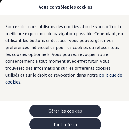
Vous contrôlez les cookies
Modèles et configurateur
-> Comparer nos modèles
Nouveau ID. Cross
Acheter une Volkswagen
Sur ce site, nous utilisons des cookies afin de vous offrir la
Aller
Aller au
Offres pour particuliers
contenu
au
ID. Polo
meilleure experience de navigation possible. Cependant, en
principal
pied
ID.3 Neo
utilisant les buttons ci-dessous, vous pouvez gérer vos
de
T-Roc
préférences individuelles pour les cookies ou refuser tous
T-Cross
page
Taigo
les cookies optionnels. Vous pouvez révoquer votre
Golf
consentement à tout moment avec effet futur. Vous
Tiguan
trouverez des informations sur les différents cookies
Tayron
ID.3 GTX FIRE+ICE
utilisés et sur le droit de révocation dans notre
politique de
ID.4
cookies
.
ID.5
ID.7
Passat
Stock Deals
Brochure promotionelle
Véhicules en stock
Gérer les cookies
Véhicules d'occasions
-> Volkswagen Financial Services (Leasing)
Tout refuser
Listes de prix