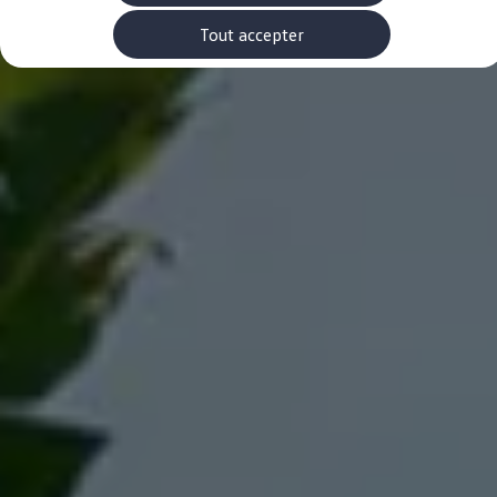
Rouler en électrique
Nos véhicules hybrides
Tout accepter
Recharge & autonomie
Comment payer ?
Où recharger ?
Comment recharger ?
Autonomie
Garantie et entretien de la batterie
Nos simulateurs
Simulateur de coût de recharge
Simulateur d'autonomie
Simulateur de temps de recharge
-> Batterie et sécurité
-> SWIO - The Energy Company
Propriétaires et Service
myVolkswagen
Aide sur les applis et les services numériques
Navigation Map Update
Accessoires
Accessoires de transport
Accessoires Volkswagen
Entretien et pièces
Roues et pneus
Réparation & service
Contrôles saisonniers et garantie