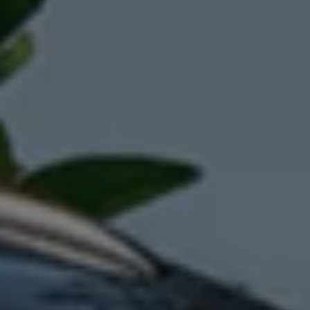
Manuel d'utilisation numérique
Garantie et financement
-> Informations utiles
-> REACH
-> Declarations of conformity
-> Action de rappel des moteurs diesel EA189
-> Informations sur les pneumatiques
-> Garantie
-> WLTP
-> Mises à jour logicielles
ID. Mise à jour du logiciel
Mise à jour GPS
Mises à jour logicielles pour véhicules thermiqu
-> Rappel de sécurité des airbags Takata
-> Payez votre parking
Innovations Volkswagen
Options numériques
Connecter un téléphone mobile au véhicule
Trouver des services pour votre modèle
Mises à jour pour les logiciels, les cartes et la ra
Applications Volkswagen, connexion et boutiq
We Charge
Réseau Volkswagen Luxembourg
Liste des concessionnaires
Recherche de concessionnaire