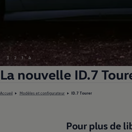
1
2
3
4
La nouvelle ID.7 Tour
Accueil
Modèles et configurateur
ID.7 Tourer
Pour plus de li