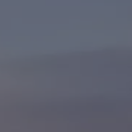
es
dio
ue