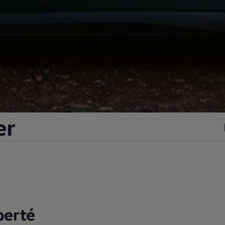
er
berté