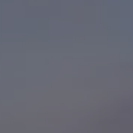
Manuel d'utilisation numérique
Garantie et financement
-> Informations utiles
-> REACH
-> Declarations of conformity
-> Action de rappel des moteurs diesel EA189
-> Informations sur les pneumatiques
-> Garantie
-> WLTP
-> Mises à jour logicielles
ID. Mise à jour du logiciel
Mise à jour GPS
Mises à jour logicielles pour véhicules thermiqu
-> Rappel de sécurité des airbags Takata
-> Payez votre parking
Innovations Volkswagen
Options numériques
Connecter un téléphone mobile au véhicule
Trouver des services pour votre modèle
Mises à jour pour les logiciels, les cartes et la ra
Applications Volkswagen, connexion et boutiq
We Charge
Réseau Volkswagen Luxembourg
Liste des concessionnaires
Recherche de concessionnaire