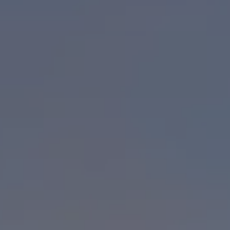
Rouler en électrique
Nos véhicules hybrides
Recharge & autonomie
Comment payer ?
Où recharger ?
Comment recharger ?
Autonomie
Garantie et entretien de la batterie
Nos simulateurs
Simulateur de coût de recharge
Simulateur d'autonomie
Simulateur de temps de recharge
-> Batterie et sécurité
-> SWIO - The Energy Company
Propriétaires et Service
myVolkswagen
Aide sur les applis et les services numériques
Navigation Map Update
Accessoires
Accessoires de transport
Accessoires Volkswagen
Entretien et pièces
Roues et pneus
Réparation & service
Contrôles saisonniers et garantie