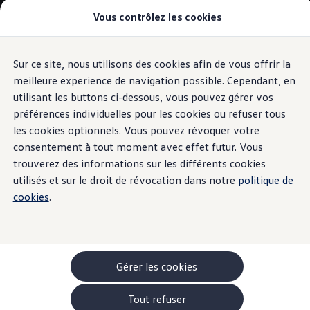
Vous contrôlez les cookies
Modèles et configurateur
-> Comparer nos modèles
Nouveau ID. Cross
Acheter une Volkswagen
Sur ce site, nous utilisons des cookies afin de vous offrir la
Aller
Aller au
Offres pour particuliers
contenu
au
ID. Polo
meilleure experience de navigation possible. Cependant, en
principal
pied
ID.3 Neo
utilisant les buttons ci-dessous, vous pouvez gérer vos
de
T-Roc
préférences individuelles pour les cookies ou refuser tous
T-Cross
page
Taigo
les cookies optionnels. Vous pouvez révoquer votre
Golf
consentement à tout moment avec effet futur. Vous
Tiguan
trouverez des informations sur les différents cookies
Tayron
ID.3 GTX FIRE+ICE
utilisés et sur le droit de révocation dans notre
politique de
ID.4
cookies
.
ID.5
ID.7
Passat
Stock Deals
Brochure promotionelle
Véhicules en stock
Gérer les cookies
Véhicules d'occasions
-> Volkswagen Financial Services (Leasing)
Tout refuser
Listes de prix