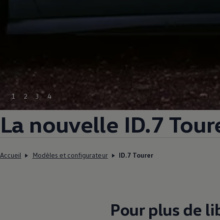
1
2
3
4
La nouvelle ID.7 Tour
Accueil
Modèles et configurateur
ID.7 Tourer
Pour plus de li