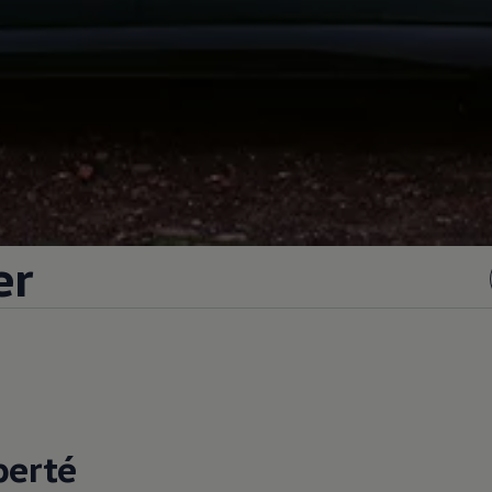
er
berté