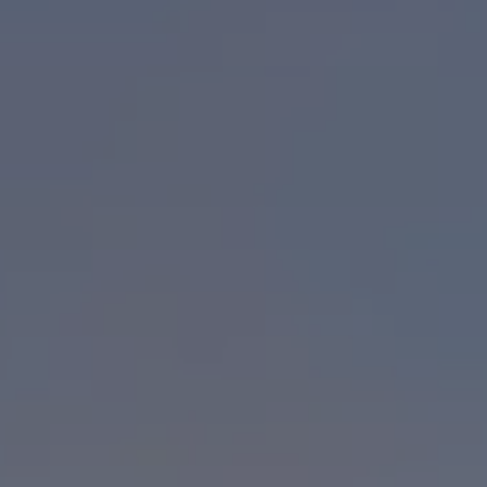
Rouler en électrique
Nos véhicules hybrides
Recharge & autonomie
Comment payer ?
Où recharger ?
Comment recharger ?
Autonomie
Garantie et entretien de la batterie
Nos simulateurs
Simulateur de coût de recharge
Simulateur d'autonomie
Simulateur de temps de recharge
-> Batterie et sécurité
-> SWIO - The Energy Company
Propriétaires et Service
myVolkswagen
Aide sur les applis et les services numériques
Navigation Map Update
Accessoires
Accessoires de transport
Accessoires Volkswagen
Entretien et pièces
Roues et pneus
Réparation & service
Contrôles saisonniers et garantie