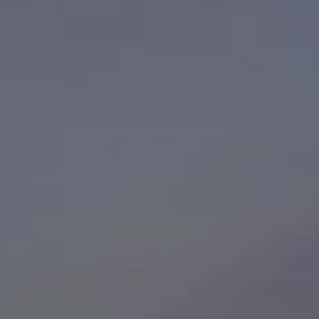
Manuel d'utilisation numérique
Garantie et financement
-> Informations utiles
-> REACH
-> Declarations of conformity
-> Action de rappel des moteurs diesel EA189
-> Informations sur les pneumatiques
-> Garantie
-> WLTP
-> Mises à jour logicielles
ID. Mise à jour du logiciel
Mise à jour GPS
Mises à jour logicielles pour véhicules thermiqu
-> Rappel de sécurité des airbags Takata
-> Payez votre parking
Innovations Volkswagen
Options numériques
Connecter un téléphone mobile au véhicule
Trouver des services pour votre modèle
Mises à jour pour les logiciels, les cartes et la ra
Applications Volkswagen, connexion et boutiq
We Charge
Réseau Volkswagen Luxembourg
Liste des concessionnaires
Recherche de concessionnaire