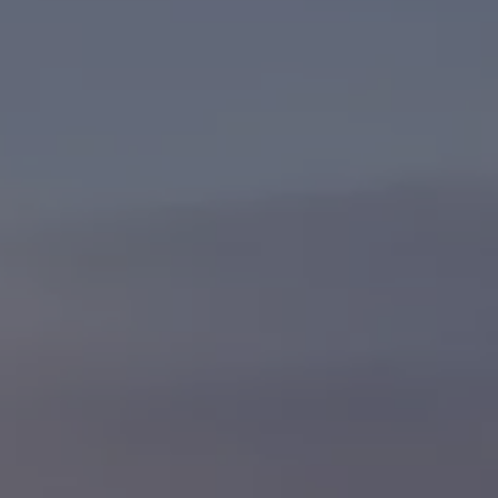
es
dio
ue