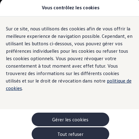
Vous contrôlez les cookies
Modèles et configurateur
-> Comparer nos modèles
Nouveau ID. Cross
Acheter une Volkswagen
Sur ce site, nous utilisons des cookies afin de vous offrir la
Aller
Aller au
Offres pour particuliers
contenu
au
ID. Polo
meilleure experience de navigation possible. Cependant, en
principal
pied
ID.3 Neo
utilisant les buttons ci-dessous, vous pouvez gérer vos
de
T-Roc
préférences individuelles pour les cookies ou refuser tous
T-Cross
page
Taigo
les cookies optionnels. Vous pouvez révoquer votre
Golf
consentement à tout moment avec effet futur. Vous
Tiguan
trouverez des informations sur les différents cookies
Tayron
ID.3 GTX FIRE+ICE
utilisés et sur le droit de révocation dans notre
politique de
ID.4
cookies
.
ID.5
ID.7
Passat
Stock Deals
Brochure promotionelle
Véhicules en stock
Gérer les cookies
Véhicules d'occasions
-> Volkswagen Financial Services (Leasing)
Tout refuser
Listes de prix