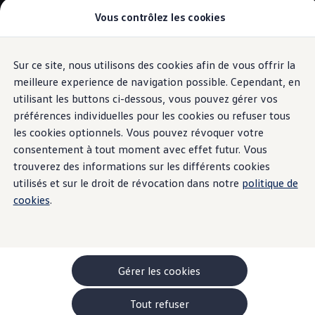
Vous contrôlez les cookies
Modèles et configurateur
-> Comparer nos modèles
Nouveau ID. Cross
Acheter une Volkswagen
Sur ce site, nous utilisons des cookies afin de vous offrir la
Aller
Aller au
Offres pour particuliers
contenu
au
ID. Polo
meilleure experience de navigation possible. Cependant, en
principal
pied
ID.3 Neo
utilisant les buttons ci-dessous, vous pouvez gérer vos
de
T-Roc
préférences individuelles pour les cookies ou refuser tous
T-Cross
page
Taigo
les cookies optionnels. Vous pouvez révoquer votre
Golf
consentement à tout moment avec effet futur. Vous
Tiguan
trouverez des informations sur les différents cookies
Tayron
ID.3 GTX FIRE+ICE
utilisés et sur le droit de révocation dans notre
politique de
ID.4
cookies
.
ID.5
ID.7
Passat
Stock Deals
Brochure promotionelle
Véhicules en stock
Gérer les cookies
Véhicules d'occasions
-> Volkswagen Financial Services (Leasing)
Tout refuser
Listes de prix