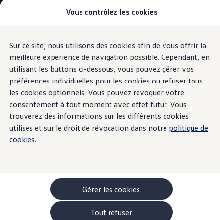
Vous contrôlez les cookies
Modèles et configurateur
-> Comparer nos modèles
Nouveau ID. Cross
Acheter une Volkswagen
Sur ce site, nous utilisons des cookies afin de vous offrir la
Aller
Aller au
Offres pour particuliers
contenu
au
ID. Polo
meilleure experience de navigation possible. Cependant, en
principal
pied
ID.3 Neo
utilisant les buttons ci-dessous, vous pouvez gérer vos
de
T-Roc
préférences individuelles pour les cookies ou refuser tous
T-Cross
page
Taigo
les cookies optionnels. Vous pouvez révoquer votre
Golf
consentement à tout moment avec effet futur. Vous
Tiguan
trouverez des informations sur les différents cookies
Tayron
ID.3 GTX FIRE+ICE
utilisés et sur le droit de révocation dans notre
politique de
ID.4
cookies
.
ID.5
ID.7
Passat
Stock Deals
Brochure promotionelle
Véhicules en stock
Gérer les cookies
Véhicules d'occasions
-> Volkswagen Financial Services (Leasing)
Tout refuser
Listes de prix