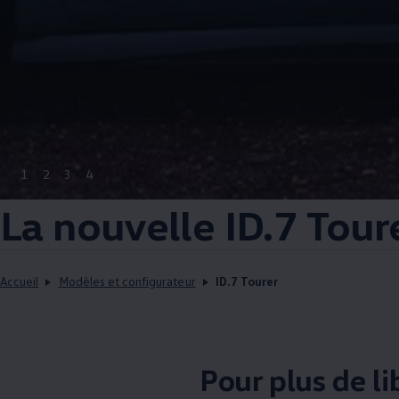
1
2
3
4
La nouvelle ID.7 Tour
Accueil
Modèles et configurateur
ID.7 Tourer
Pour plus de li