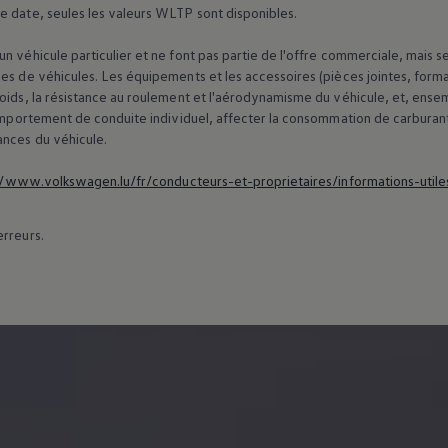
e date, seules les valeurs WLTP sont disponibles.
n véhicule particulier et ne font pas partie de l'offre commerciale, mais 
es de véhicules. Les équipements et les accessoires (pièces jointes, forma
poids, la résistance au roulement et l'aérodynamisme du véhicule, et, ens
 comportement de conduite individuel, affecter la consommation de carburan
ances du véhicule.
//www.volkswagen.lu/fr/conducteurs-et-proprietaires/informations-utile
erreurs.