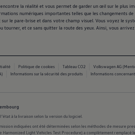
rencontre la réalité et vous permet de garder un œil sur le plus i
rmations numériques importantes telles que les changements de vo
 sur le pare-brise et dans votre champ visuel. Vous voyez le syst
 tourner, et ce sans quitter la route des yeux. Ainsi, vous arrive
ialité
Politique de cookies
Tableau CO2
Volkswagen AG (Mention
es
A)
Informations sur la sécurité des produits
Informations concernant 
dio
xembourg
ue
’état à la livraison selon la version du logiciel.
ission indiquées ont été déterminées selon les méthodes de mesure prescrit
 Harmonized Light Vehicles Test Procedure) a complètement remplacé le 