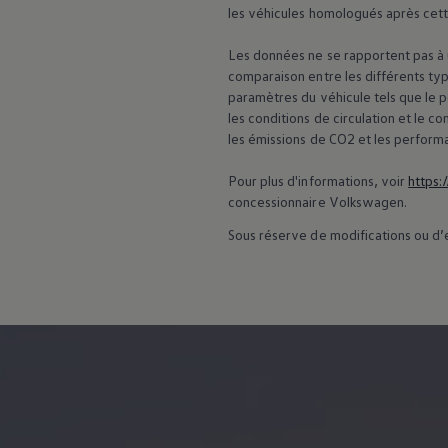
75 ans de Volkswagen au Luxembourg
les véhicules homologués après cett
Véhicules en stock
Les données ne se rapportent pas à u
comparaison entre les différents typ
paramètres du véhicule tels que le 
les conditions de circulation et le
les émissions de CO2 et les perform
Pour plus d'informations, voir
https:
concessionnaire
Volkswagen
.
Sous réserve de modifications ou d’