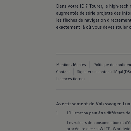
Manuel d'utilisation numérique
Dans votre ID.7 Tourer, le high-tech 
Garantie et financement
augmentée de série projette des info
-> Informations utiles
-> REACH
les flèches de navigation directement
-> Declarations of conformity
exactement là où vous devez rouler ou
-> Action de rappel des moteurs diesel EA189
-> Informations sur les pneumatiques
-> Garantie
-> WLTP
-> Mises à jour logicielles
ID. Mise à jour du logiciel
Mise à jour GPS
Mentions légales
Politique de confident
Mises à jour logicielles pour véhicules thermiqu
-> Rappel de sécurité des airbags Takata
Contact
Signaler un contenu illégal (DS
-> Payez votre parking
Licences tierces
Innovations Volkswagen
Options numériques
Connecter un téléphone mobile au véhicule
Trouver des services pour votre modèle
Mises à jour pour les logiciels, les cartes et la ra
Avertissement de Volkswagen Lu
Applications Volkswagen, connexion et boutiq
1.
L’illustration peut être différente de l
We Charge
Réseau Volkswagen Luxembourg
Les valeurs de consommation et d'ém
Liste des concessionnaires
procédure d'essai WLTP (Worldwide
Recherche de concessionnaire