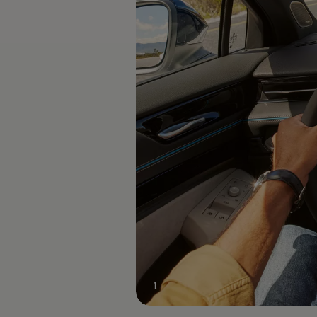
Rouler en électrique
Nos véhicules hybrides
Recharge & autonomie
Comment payer ?
Où recharger ?
Comment recharger ?
Autonomie
Garantie et entretien de la batterie
Nos simulateurs
Simulateur de coût de recharge
Simulateur d'autonomie
Simulateur de temps de recharge
-> Batterie et sécurité
-> SWIO - The Energy Company
Propriétaires et Service
myVolkswagen
Aide sur les applis et les services numériques
Navigation Map Update
Accessoires
Accessoires de transport
Accessoires Volkswagen
Entretien et pièces
Roues et pneus
1
Réparation & service
Contrôles saisonniers et garantie