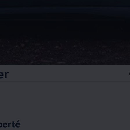
er
berté